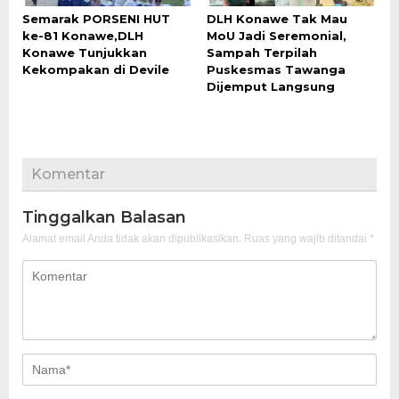
Semarak PORSENI HUT
DLH Konawe Tak Mau
ke-81 Konawe,DLH
MoU Jadi Seremonial,
Konawe Tunjukkan
Sampah Terpilah
Kekompakan di Devile
Puskesmas Tawanga
Dijemput Langsung
Komentar
Tinggalkan Balasan
Alamat email Anda tidak akan dipublikasikan.
Ruas yang wajib ditandai
*