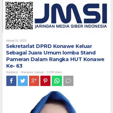
Keluar
Sebagai
Juara
Umum
lomba
Stand
Pameran
Dalam
Rangka
Oleh
Maret 10, 2023
HUT
Redaksi
Sekretariat DPRD Konawe Keluar
Konawe
Sebagai Juara Umum lomba Stand
Ke-
63
Pameran Dalam Rangka HUT Konawe
Ke- 63
Redaksi
Konawe
Lipsus
-
,
-
3,758 Views