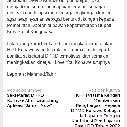
Sekretaris DPRD Konawe ini pun berjanji akan
menjadikan semua pencapaian tersebut sebagai
motivasi dan tetap akan menjaga lingkungan kantor
agar tetap nyaman sebagai bentuk dukungan kepada
Pemerintah Daerah di bawah kepemimpinan Bupati
Kery Saiful Konggoasa.
Inilah yang kami berikan dalam rangka memeriahkan
HUT Konawe yang tercinta ini. Terima kasih kepada
panitia, sekretariat DPRD termotivasi dan semakin
meningkatkan kinerja. I Love You Konawe,tutupnya
Laporan : Mahmud.Tahir
Navigasi
Pos sebelumnya
Pos berikutnya
Sekretariat DPRD
KPP Pratama Kendari
pos
Konawe Akan Launching
Memberikan
Aplikasi “Jaman Now”
Penghargaan Kepada
DPMD Konawe Sebagai
Kabupaten Dengan
Kontribusi Pembayaran
Pajak DD Tahun 2022