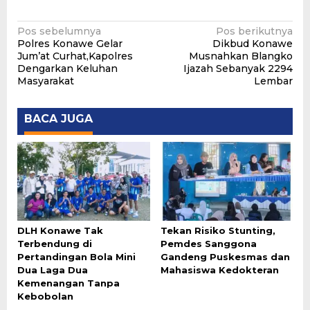
Navigasi
Pos sebelumnya
Pos berikutnya
Polres Konawe Gelar
Dikbud Konawe
pos
Jum’at Curhat,Kapolres
Musnahkan Blangko
Dengarkan Keluhan
Ijazah Sebanyak 2294
Masyarakat
Lembar
BACA JUGA
DLH Konawe Tak
Tekan Risiko Stunting,
Terbendung di
Pemdes Sanggona
Pertandingan Bola Mini
Gandeng Puskesmas dan
Dua Laga Dua
Mahasiswa Kedokteran
Kemenangan Tanpa
Kebobolan