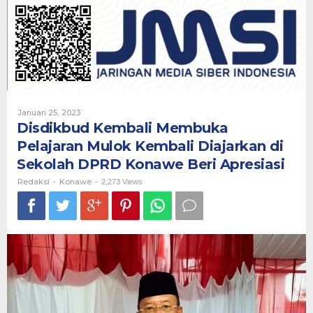
Pelajaran
Mulok
Kembali
Diajarkan
di
Sekolah
DPRD
Konawe
Beri
Oleh
Januari 25, 2023
Apresiasi
Redaksi
Disdikbud Kembali Membuka
Pelajaran Mulok Kembali Diajarkan di
Sekolah DPRD Konawe Beri Apresiasi
Redaksi
Konawe
-
-
2,273 Views