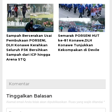
Sampah Berserakan Usai
Semarak PORSENI HUT
Pembukaan PORSENI,
ke-81 Konawe,DLH
DLH Konawe Kerahkan
Konawe Tunjukkan
Seluruh P3K Bersihkan
Kekompakan di Devile
Sampah dari ICP hingga
Arena STQ
Komentar
Tinggalkan Balasan
Alamat email Anda tidak akan dipublikasikan.
Ruas yang wajib ditandai
*