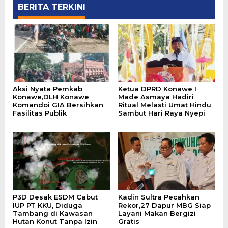
BERITA TERKINI
Aksi Nyata Pemkab
Ketua DPRD Konawe I
Konawe,DLH Konawe
Made Asmaya Hadiri
Komandoi GIA Bersihkan
Ritual Melasti Umat Hindu
Fasilitas Publik
Sambut Hari Raya Nyepi
P3D Desak ESDM Cabut
Kadin Sultra Pecahkan
IUP PT KKU, Diduga
Rekor,27 Dapur MBG Siap
Tambang di Kawasan
Layani Makan Bergizi
Hutan Konut Tanpa Izin
Gratis