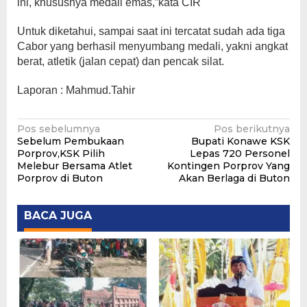
ini, khususnya medali emas,”kata CIR
Untuk diketahui, sampai saat ini tercatat sudah ada tiga
Cabor yang berhasil menyumbang medali, yakni angkat
berat, atletik (jalan cepat) dan pencak silat.
Laporan : Mahmud.Tahir
Navigasi
Pos sebelumnya
Pos berikutnya
Sebelum Pembukaan
Bupati Konawe KSK
pos
Porprov,KSK Pilih
Lepas 720 Personel
Melebur Bersama Atlet
Kontingen Porprov Yang
Porprov di Buton
Akan Berlaga di Buton
BACA JUGA