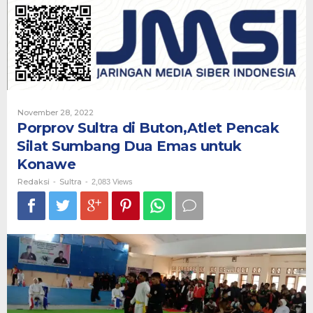
Buton,Atlet
Pencak
Silat
Sumbang
Dua
Emas
untuk
Konawe
Oleh
November 28, 2022
Redaksi
Porprov Sultra di Buton,Atlet Pencak
Silat Sumbang Dua Emas untuk
Konawe
Redaksi
Sultra
-
-
2,083 Views