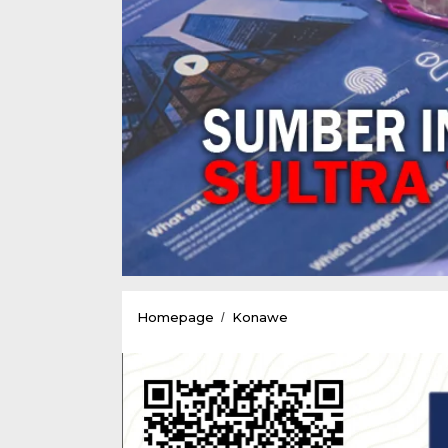
Pemkab
Homepage
Konawe
/
Konawe
Tahun
2023
Akan
Menarik
Pajak
Kepada