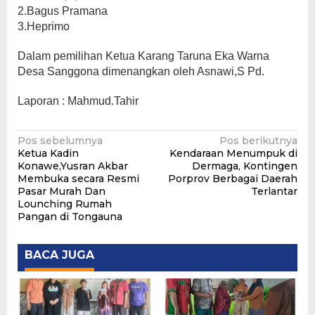
2.Bagus Pramana
3.Heprimo
Dalam pemilihan Ketua Karang Taruna Eka Warna
Desa Sanggona dimenangkan oleh Asnawi,S Pd.
Laporan : Mahmud.Tahir
Navigasi
Pos sebelumnya
Pos berikutnya
Ketua Kadin
Kendaraan Menumpuk di
pos
Konawe,Yusran Akbar
Dermaga, Kontingen
Membuka secara Resmi
Porprov Berbagai Daerah
Pasar Murah Dan
Terlantar
Lounching Rumah
Pangan di Tongauna
BACA JUGA