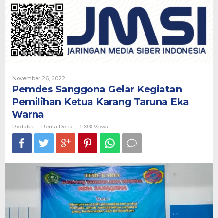
Kegiatan
Pemilihan
Ketua
Karang
Taruna
Eka
Warna
Oleh
November 26, 2022
Redaksi
Pemdes Sanggona Gelar Kegiatan
Pemilihan Ketua Karang Taruna Eka
Warna
Redaksi
Berita Desa
-
-
1,390 Views