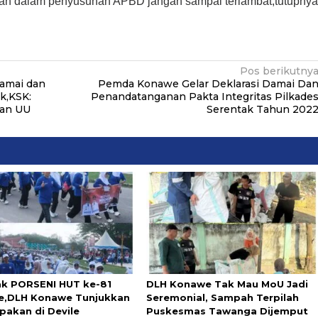
iban dalam penyusunan APBD jangan sampai terlambat,tutupny
Pos berikutny
amai dan
Pemda Konawe Gelar Deklarasi Damai Da
ak,KSK:
Penandatanganan Pakta Integritas Pilkade
ran UU
Serentak Tahun 202
k PORSENI HUT ke-81
DLH Konawe Tak Mau MoU Jadi
,DLH Konawe Tunjukkan
Seremonial, Sampah Terpilah
akan di Devile
Puskesmas Tawanga Dijemput