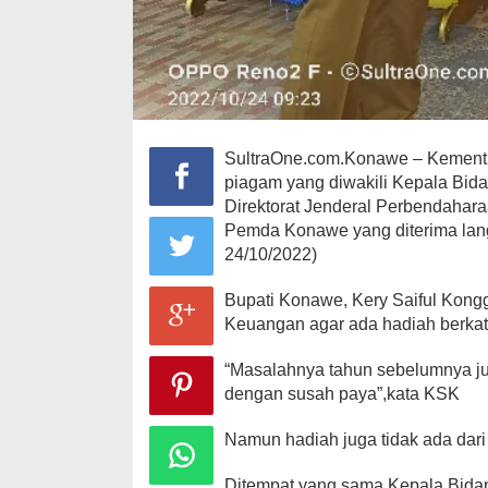
SultraOne.com.Konawe – Kement
piagam yang diwakili Kepala Bid
Direktorat Jenderal Perbendahar
Pemda Konawe yang diterima lan
24/10/2022)
Bupati Konawe, Kery Saiful Kon
Keuangan agar ada hadiah berkat 
“Masalahnya tahun sebelumnya ju
dengan susah paya”,kata KSK
Namun hadiah juga tidak ada da
Ditempat yang sama,Kepala Bida