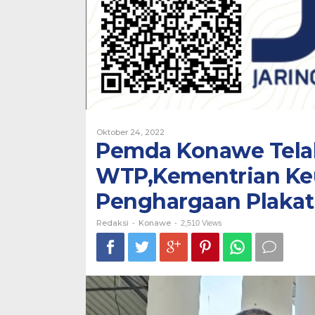
Memberi
Penghargaan
Plakat
dan
Piagam
Oleh
Oktober 24, 2022
Redaksi
Pemda Konawe Telah
WTP,Kementrian K
Penghargaan Plakat
Redaksi
Konawe
-
-
2,510 Views