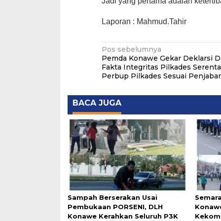
Jadi yang pertama adalah ketert
Laporan : Mahmud.Tahir
Navigasi
Pos sebelumnya
Pemda Konawe Gekar Deklarsi D
pos
Fakta Integritas Pilkades Serent
Perbup Pilkades Sesuai Penjaba
BACA JUGA
Sampah Berserakan Usai
Semara
Pembukaan PORSENI, DLH
Konawe
Konawe Kerahkan Seluruh P3K
Kekomp