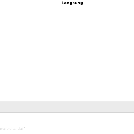
Langsung
wajib ditandai
*