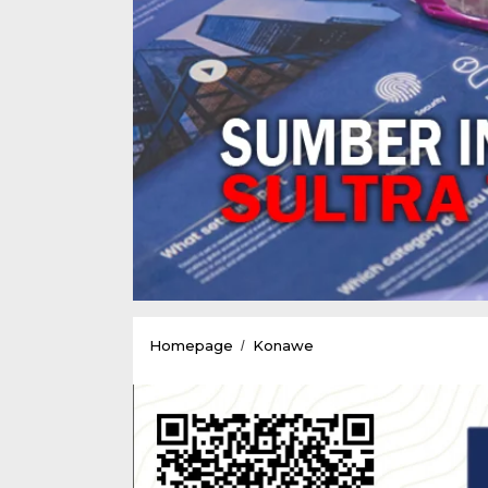
Pemda
Homepage
Konawe
/
Konawe
Telah
Meraih
7
Kali
WTP,Kementrian
Keuangan