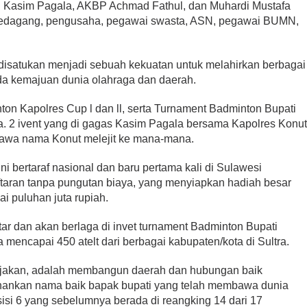
eh Kasim Pagala, AKBP Achmad Fathul, dan Muhardi Mustafa
i pedagang, pengusaha, pegawai swasta, ASN, pegawai BUMN,
 disatukan menjadi sebuah kekuatan untuk melahirkan berbagai
da kemajuan dunia olahraga dan daerah.
on Kapolres Cup l dan ll, serta Turnament Badminton Bupati
a. 2 ivent yang di gagas Kasim Pagala bersama Kapolres Konu
awa nama Konut melejit ke mana-mana.
ni bertaraf nasional dan baru pertama kali di Sulawesi
aftaran tanpa pungutan biaya, yang menyiapkan hadiah besar
i puluhan juta rupiah.
tar dan akan berlaga di invet turnament Badminton Bupati
mencapai 450 atelt dari berbagai kabupaten/kota di Sultra.
erjakan, adalah membangun daerah dan hubungan baik
ahankan nama baik bapak bupati yang telah membawa dunia
isi 6 yang sebelumnya berada di reangking 14 dari 17