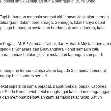
i positif untuk kemajuan dunia olahraga di Bumi Oheo,
 Tapi hubungan manusia sampai akhir hayat tidak akan pernah
keluargaan dalam berolahraga. Sehingga, tidak hanya dapat
 tapi juga hubungan sosial dan berdampak untuk daerah,”kata
m Pagala, AKBP Achmad Fathul, dan Muhardi Mustafa bersam
utangkis Konasara dan Bhayangkara Konut semakin cair.
para maniak bulutangkis ini mulai dari lapangan sampai di
enang dan terhormat bisa akrab kepada 3 pimpinan tersebut
anggap bak saudara sendiri.
ekat seperti ini sama pejabat. Bapak Sekda, bapak Kapolres,
n ll Setda Konut betul-betul menghargai kami, dan menganggap
iasa dan membuat persatuan kami semakin kuat,”ucap Safiun