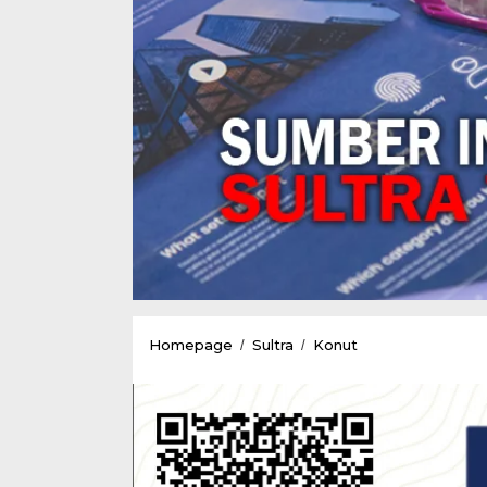
Konsep
Homepage
Sultra
Konut
/
/
Kekeluargaan
dilapangan
Hijau
Demi
Wujudkan
Karya
Olahraga