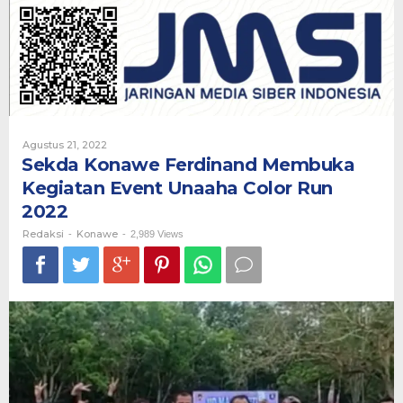
Membuka
Kegiatan
Event
Unaaha
Color
Run
2022
Oleh
Agustus 21, 2022
Redaksi
Sekda Konawe Ferdinand Membuka
Kegiatan Event Unaaha Color Run
2022
Redaksi
Konawe
-
-
2,989 Views