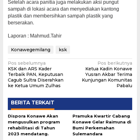
Setelah acara panitia juga melakukan aksi pungut
sampah di lokasi acara dan menyediakan kantong
plastik dan membersihkan sampah plastik yang
berserakan.
Laporan : Mahmud.Tahir
Konawegemilang
ksk
Navigasi
Pos sebelumnya
Pos berikutnya
KSK dan ARS Kader
Ketua Kadin Konawe
pos
Terbaik PAN, Keputusan
Yusran Akbar Terima
Cagub Sultra Diserahkan
Kunjungan Komunitas
ke Ketua Umum Zulhas
Pabalu
BERITA TERKAIT
Dispora Konawe Akan
Pramuka Kwartir Cabang
mengusulkan program
Konawe Gelar Raimuna di
rehabilitasi di Tahun
Bumi Perkemahan
2023 mendatang.
Sulemandara