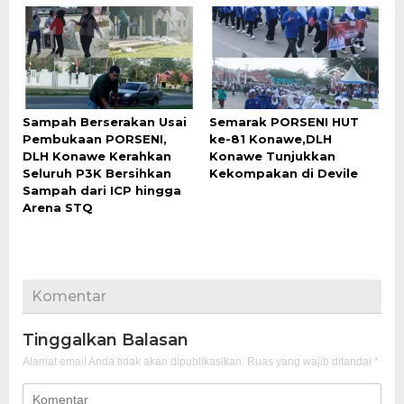
Sampah Berserakan Usai
Semarak PORSENI HUT
Pembukaan PORSENI,
ke-81 Konawe,DLH
DLH Konawe Kerahkan
Konawe Tunjukkan
Seluruh P3K Bersihkan
Kekompakan di Devile
Sampah dari ICP hingga
Arena STQ
Komentar
Tinggalkan Balasan
Alamat email Anda tidak akan dipublikasikan.
Ruas yang wajib ditandai
*