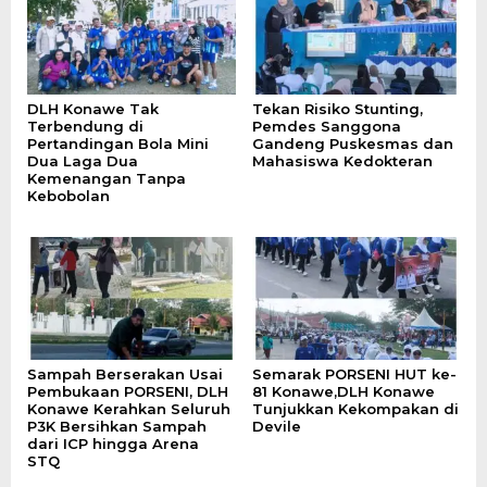
DLH Konawe Tak
Tekan Risiko Stunting,
Terbendung di
Pemdes Sanggona
Pertandingan Bola Mini
Gandeng Puskesmas dan
Dua Laga Dua
Mahasiswa Kedokteran
Kemenangan Tanpa
Kebobolan
Sampah Berserakan Usai
Semarak PORSENI HUT ke-
Pembukaan PORSENI, DLH
81 Konawe,DLH Konawe
Konawe Kerahkan Seluruh
Tunjukkan Kekompakan di
P3K Bersihkan Sampah
Devile
dari ICP hingga Arena
STQ