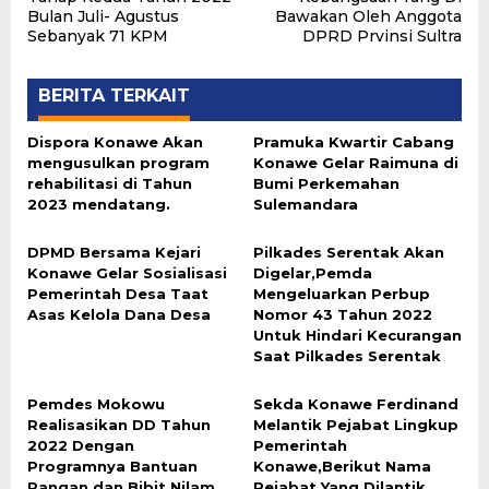
Bulan Juli- Agustus
Bawakan Oleh Anggota
Sebanyak 71 KPM
DPRD Prvinsi Sultra
BERITA TERKAIT
Dispora Konawe Akan
Pramuka Kwartir Cabang
mengusulkan program
Konawe Gelar Raimuna di
rehabilitasi di Tahun
Bumi Perkemahan
2023 mendatang.
Sulemandara
DPMD Bersama Kejari
Pilkades Serentak Akan
Konawe Gelar Sosialisasi
Digelar,Pemda
Pemerintah Desa Taat
Mengeluarkan Perbup
Asas Kelola Dana Desa
Nomor 43 Tahun 2022
Untuk Hindari Kecurangan
Saat Pilkades Serentak
Pemdes Mokowu
Sekda Konawe Ferdinand
Realisasikan DD Tahun
Melantik Pejabat Lingkup
2022 Dengan
Pemerintah
Programnya Bantuan
Konawe,Berikut Nama
Pangan dan Bibit Nilam
Pejabat Yang Dilantik