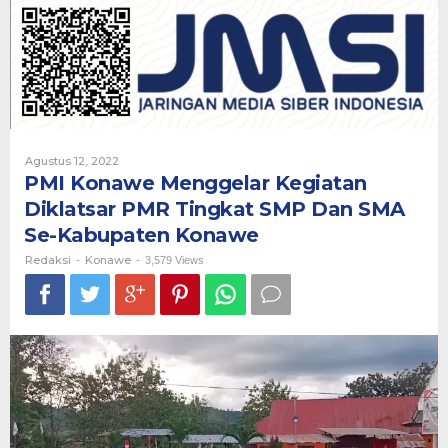
Kegiatan
Diklatsar
PMR
Tingkat
SMP
Dan
SMA
Se-
Kabupaten
Oleh
Agustus 12, 2022
Konawe
Redaksi
PMI Konawe Menggelar Kegiatan
Diklatsar PMR Tingkat SMP Dan SMA
Se-Kabupaten Konawe
Redaksi
Konawe
-
-
3,579 Views