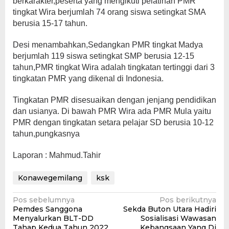
berkarakter,peserta yang mengikuti pelatihan PMR
tingkat Wira berjumlah 74 orang siswa setingkat SMA
berusia 15-17 tahun.
Desi menambahkan,Sedangkan PMR tingkat Madya
berjumlah 119 siswa setingkat SMP berusia 12-15
tahun,PMR tingkat Wira adalah tingkatan tertinggi dari 3
tingkatan PMR yang dikenal di Indonesia.
Tingkatan PMR disesuaikan dengan jenjang pendidikan
dan usianya. Di bawah PMR Wira ada PMR Mula yaitu
PMR dengan tingkatan setara pelajar SD berusia 10-12
tahun,pungkasnya
Laporan : Mahmud.Tahir
Konawegemilang
ksk
Navigasi
Pos sebelumnya
Pos berikutnya
Pemdes Sanggona
Sekda Buton Utara Hadiri
pos
Menyalurkan BLT-DD
Sosialisasi Wawasan
Tahap Kedua Tahun 2022
Kebangsaan Yang Di