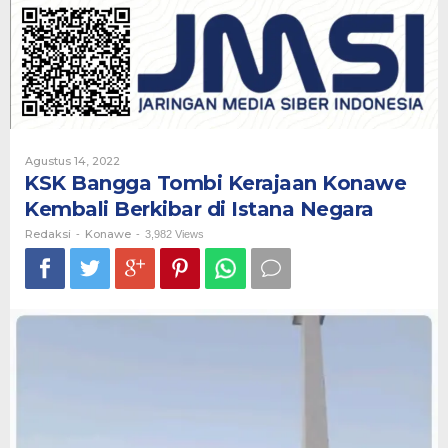
Kerajaan
Konawe
Kembali
Berkibar
di
Istana
Negara
Oleh
Agustus 14, 2022
Redaksi
KSK Bangga Tombi Kerajaan Konawe
Kembali Berkibar di Istana Negara
Redaksi
Konawe
-
-
3,982 Views