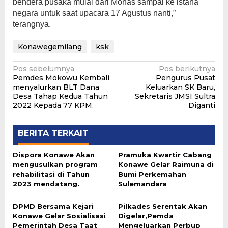
bendera pusaka mulai dari Monas sampai ke istana
negara untuk saat upacara 17 Agustus nanti,”
terangnya.
Konawegemilang
ksk
Navigasi
Pos sebelumnya
Pos berikutnya
Pemdes Mokowu Kembali
Pengurus Pusat
pos
menyalurkan BLT Dana
Keluarkan SK Baru,
Desa Tahap Kedua Tahun
Sekretaris JMSI Sultra
2022 Kepada 77 KPM.
Diganti
BERITA TERKAIT
Dispora Konawe Akan
Pramuka Kwartir Cabang
mengusulkan program
Konawe Gelar Raimuna di
rehabilitasi di Tahun
Bumi Perkemahan
2023 mendatang.
Sulemandara
DPMD Bersama Kejari
Pilkades Serentak Akan
Konawe Gelar Sosialisasi
Digelar,Pemda
Pemerintah Desa Taat
Mengeluarkan Perbup