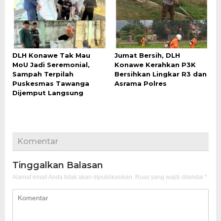
DLH Konawe Tak Mau
Jumat Bersih, DLH
MoU Jadi Seremonial,
Konawe Kerahkan P3K
Sampah Terpilah
Bersihkan Lingkar R3 dan
Puskesmas Tawanga
Asrama Polres
Dijemput Langsung
Komentar
Tinggalkan Balasan
Alamat email Anda tidak akan dipublikasikan.
Ruas yang wajib ditandai
*