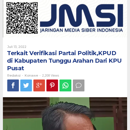
Politik,KPUD
di
Kabupaten
Tunggu
Arahan
Dari
KPU
Pusat
Oleh
Juli 13, 2022
Redaksi
Terkait Verifikasi Partai Politik,KPUD
di Kabupaten Tunggu Arahan Dari KPU
Pusat
Redaksi
Konawe
-
-
2,208 Views