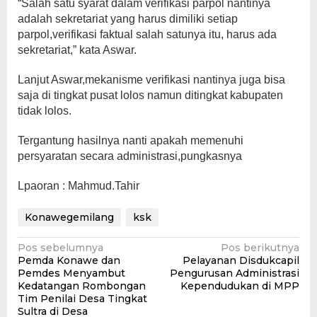
“Salah satu syarat dalam verifikasi parpol nantinya
adalah sekretariat yang harus dimiliki setiap
parpol,verifikasi faktual salah satunya itu, harus ada
sekretariat,” kata Aswar.
Lanjut Aswar,mekanisme verifikasi nantinya juga bisa
saja di tingkat pusat lolos namun ditingkat kabupaten
tidak lolos.
Tergantung hasilnya nanti apakah memenuhi
persyaratan secara administrasi,pungkasnya
Lpaoran : Mahmud.Tahir
Konawegemilang
ksk
Navigasi
Pos sebelumnya
Pos berikutnya
Pemda Konawe dan
Pelayanan Disdukcapil
pos
Pemdes Menyambut
Pengurusan Administrasi
Kedatangan Rombongan
Kependudukan di MPP
Tim Penilai Desa Tingkat
Sultra di Desa