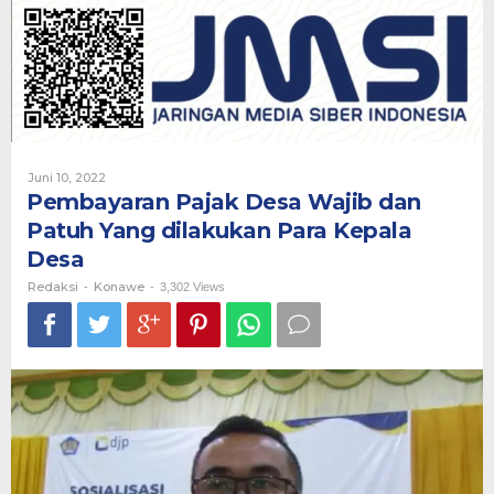
Wajib
dan
Patuh
Yang
dilakukan
Para
Kepala
Desa
Oleh
Juni 10, 2022
Redaksi
Pembayaran Pajak Desa Wajib dan
Patuh Yang dilakukan Para Kepala
Desa
Redaksi
Konawe
-
-
3,302 Views