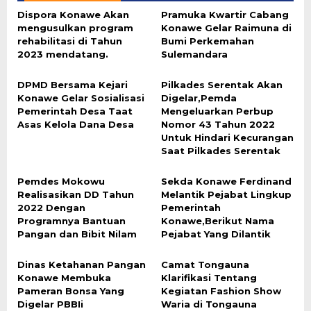
Dispora Konawe Akan
Pramuka Kwartir Cabang
mengusulkan program
Konawe Gelar Raimuna di
rehabilitasi di Tahun
Bumi Perkemahan
2023 mendatang.
Sulemandara
DPMD Bersama Kejari
Pilkades Serentak Akan
Konawe Gelar Sosialisasi
Digelar,Pemda
Pemerintah Desa Taat
Mengeluarkan Perbup
Asas Kelola Dana Desa
Nomor 43 Tahun 2022
Untuk Hindari Kecurangan
Saat Pilkades Serentak
Pemdes Mokowu
Sekda Konawe Ferdinand
Realisasikan DD Tahun
Melantik Pejabat Lingkup
2022 Dengan
Pemerintah
Programnya Bantuan
Konawe,Berikut Nama
Pangan dan Bibit Nilam
Pejabat Yang Dilantik
Dinas Ketahanan Pangan
Camat Tongauna
Konawe Membuka
Klarifikasi Tentang
Pameran Bonsa Yang
Kegiatan Fashion Show
Digelar PBBIi
Waria di Tongauna