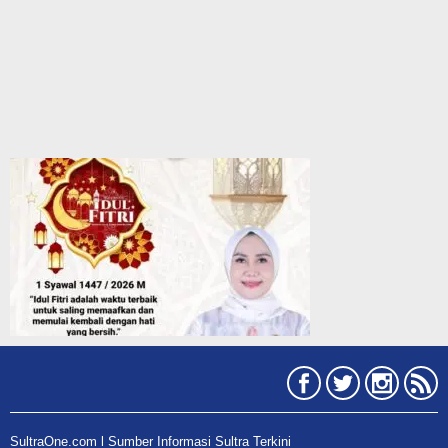
SultraOne.com l Sumber Informasi Sultra Terkini