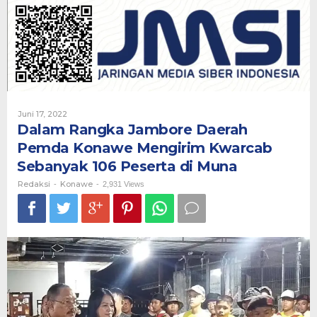
Daerah
Pemda
Konawe
Mengirim
Kwarcab
Sebanyak
106
Peserta
di
Oleh
Juni 17, 2022
Muna
Redaksi
Dalam Rangka Jambore Daerah
Pemda Konawe Mengirim Kwarcab
Sebanyak 106 Peserta di Muna
Redaksi
Konawe
-
-
2,931 Views