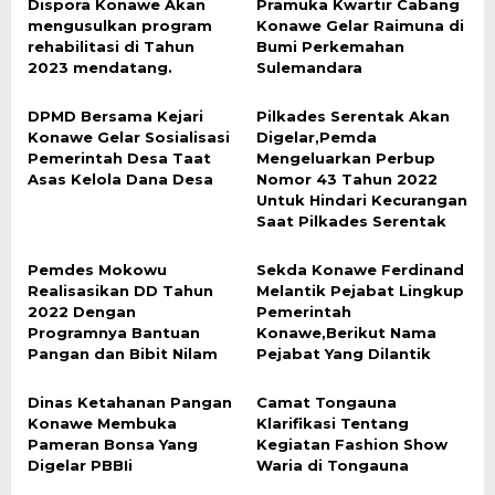
Dispora Konawe Akan
Pramuka Kwartir Cabang
mengusulkan program
Konawe Gelar Raimuna di
rehabilitasi di Tahun
Bumi Perkemahan
2023 mendatang.
Sulemandara
DPMD Bersama Kejari
Pilkades Serentak Akan
Konawe Gelar Sosialisasi
Digelar,Pemda
Pemerintah Desa Taat
Mengeluarkan Perbup
Asas Kelola Dana Desa
Nomor 43 Tahun 2022
Untuk Hindari Kecurangan
Saat Pilkades Serentak
Pemdes Mokowu
Sekda Konawe Ferdinand
Realisasikan DD Tahun
Melantik Pejabat Lingkup
2022 Dengan
Pemerintah
Programnya Bantuan
Konawe,Berikut Nama
Pangan dan Bibit Nilam
Pejabat Yang Dilantik
Dinas Ketahanan Pangan
Camat Tongauna
Konawe Membuka
Klarifikasi Tentang
Pameran Bonsa Yang
Kegiatan Fashion Show
Digelar PBBIi
Waria di Tongauna