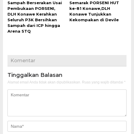
Sampah Berserakan Usai
Semarak PORSENI HUT
Pembukaan PORSENI,
ke-81 Konawe,DLH
DLH Konawe Kerahkan
Konawe Tunjukkan
Seluruh P3K Bersihkan
Kekompakan di Devile
Sampah dari ICP hingga
Arena STQ
Komentar
Tinggalkan Balasan
Alamat email Anda tidak akan dipublikasikan.
Ruas yang wajib ditandai
*