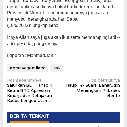
“Bupati Konawe, Kery Saiful Konggoasa (KSK) juga
mengkonfirmasi dirinya bakal hadir di kegiatan Jamda
Provinsi di Muna. Ia dan rombongannya juga akan
menyusul berangkat ada hari Sabtu
(18/6/2022)”,ungkap Ginal
Insya Allah saya juga akan ikut serta mendampingi adik-
adik peserta, pungkasnya.
Laporan : Mahmud.Tahir
Konawegemilang
ksk
Navigasi
Pos sebelumnya
Pos berikutnya
Salurkan BLT Tahap II,
Raup 147 Suara, Baharudin
pos
Ketua BPD Apresiasi
Menangkan Pilkades
Kinerja dan Kebijakan
Bente
Kades Longeo Utama
BERITA TERKAIT