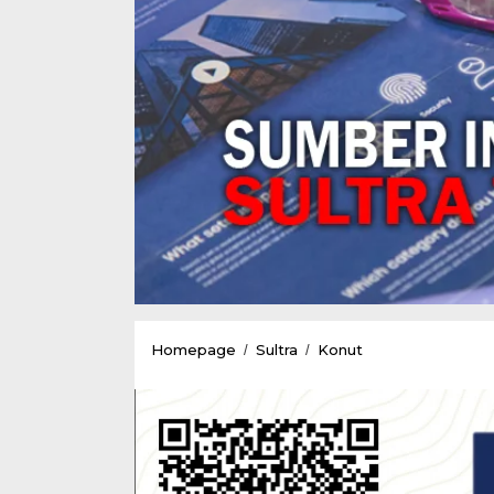
Tataran
Homepage
Sultra
Konut
/
/
AKD
DPRD
Konut
Berganti,
Rasmin
Kamil
dan