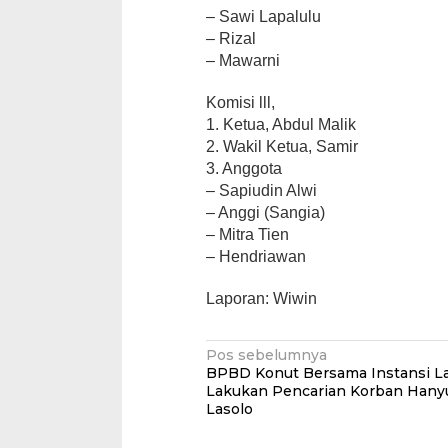
– Sawi Lapalulu
– Rizal
– Mawarni
Komisi lll,
1. Ketua, Abdul Malik
2. Wakil Ketua, Samir
3. Anggota
– Sapiudin Alwi
– Anggi (Sangia)
– Mitra Tien
– Hendriawan
Laporan: Wiwin
Navigasi
Pos sebelumnya
BPBD Konut Bersama Instansi La
pos
Lakukan Pencarian Korban Hanyu
Lasolo