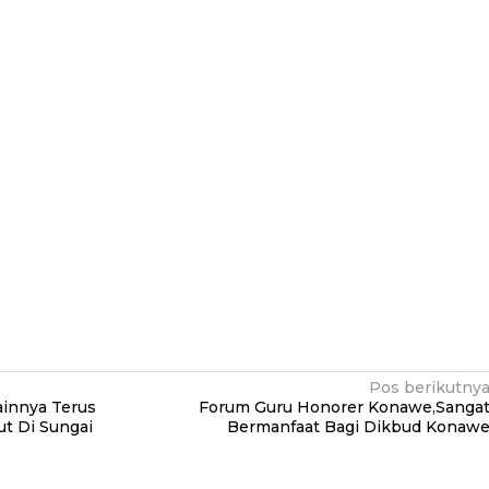
Pos berikutny
innya Terus
Forum Guru Honorer Konawe,Sanga
t Di Sungai
Bermanfaat Bagi Dikbud Konaw