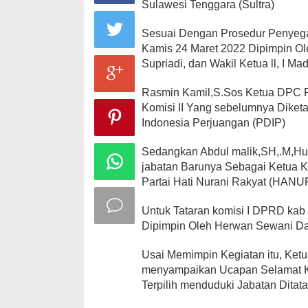
Sulawesi Tenggara (Sultra)
Sesuai Dengan Prosedur Penyega
Kamis 24 Maret 2022 Dipimpin Ole
Supriadi, dan Wakil Ketua ll, I M
Rasmin Kamil,S.Sos Ketua DPC P
Komisi II Yang sebelumnya Diketah
Indonesia Perjuangan (PDIP)
Sedangkan Abdul malik,SH,.M,Hum
jabatan Barunya Sebagai Ketua Ko
Partai Hati Nurani Rakyat (HANU
Untuk Tataran komisi I DPRD ka
Dipimpin Oleh Herwan Sewani Dar
Usai Memimpin Kegiatan itu, Ke
menyampaikan Ucapan Selamat 
Terpilih menduduki Jabatan Ditatar