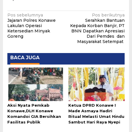
Navigasi
Pos sebelumnya
Pos berikutnya
Jajaran Polres Konawe
Serahkan Bantuan
pos
Lakulan Operasi
Kepada Korban Banjir, PT
Ketersedian Minyak
BNN Dapatkan Apresiasi
Goreng
Dari Pemdes dan
Masyarakat Setempat
BACA JUGA
Aksi Nyata Pemkab
Ketua DPRD Konawe I
Konawe,DLH Konawe
Made Asmaya Hadiri
Komandoi GIA Bersihkan
Ritual Melasti Umat Hindu
Fasilitas Publik
Sambut Hari Raya Nyepi