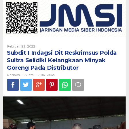
Dit
Reskrimsus
Polda
Sultra
Selidiki
Kelangkaan
Minyak
Goreng
Pada
Oleh
Februari 22, 2022
Distributor
Redaksi
Subdit I Indagsi Dit Reskrimsus Polda
Sultra Selidiki Kelangkaan Minyak
Goreng Pada Distributor
Redaksi
Sultra
-
-
2,187 Views