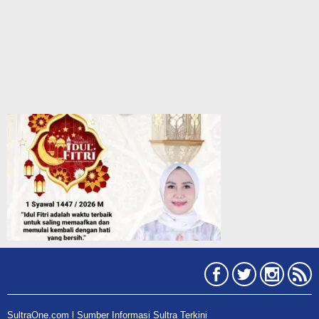
SultraOne.com l Sumber Informasi Sultra Terkini