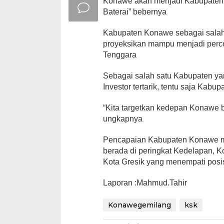
Konawe akan menjadi Kabupaten p
Baterai” bebernya
Kabupaten Konawe sebagai salah
proyeksikan mampu menjadi perco
Tenggara
Sebagai salah satu Kabupaten ya
Investor tertarik, tentu saja Ka
“Kita targetkan kedepan Konawe b
ungkapnya
Pencapaian Kabupaten Konawe me
berada di peringkat Kedelapan, K
Kota Gresik yang menempati posi
Laporan :Mahmud.Tahir
Konawegemilang
ksk