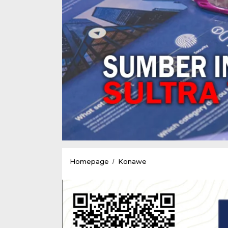
Prestasi
Homepage
Konawe
/
Gemilang,Pemkab
Konawe
Terima
Penghargaan
Dari
Kementrian
Investasi/BKPM