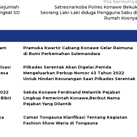
Pos berikutny
 Sejumlah
Satresnarkoba Polres Konawe Beku
ingkat SD
Seorang Laki-Laki diduga Pengguna Sabu d
Rumah Kosny
ram
Pramuka Kwartir Cabang Konawe Gelar Raimuna
di Bumi Perkemahan Sulemandara
isasi
Pilkades Serentak Akan Digelar,Pemda
Desa
Mengeluarkan Perbup Nomor 43 Tahun 2022
Untuk Hindari Kecurangan Saat Pilkades Serentak
2022
Sekda Konawe Ferdinand Melantik Pejabat
Bibit
Lingkup Pemerintah Konawe,Berikut Nama
Pejabat Yang Dilantik
ka
Camat Tongauna Klarifikasi Tentang Kegiatan
Fashion Show Waria di Tongauna