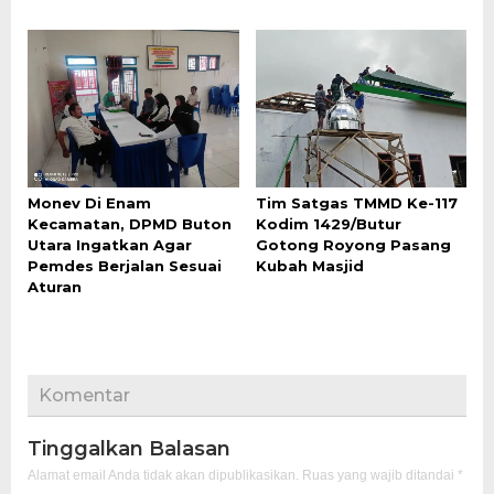
Monev Di Enam
Tim Satgas TMMD Ke-117
Kecamatan, DPMD Buton
Kodim 1429/Butur
Utara Ingatkan Agar
Gotong Royong Pasang
Pemdes Berjalan Sesuai
Kubah Masjid
Aturan
Komentar
Tinggalkan Balasan
Alamat email Anda tidak akan dipublikasikan.
Ruas yang wajib ditandai
*