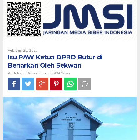
DPRD
Butur
di
Benarkan
Oleh
Sekwan
Oleh
Februari 23, 2022
Redaksi
Isu PAW Ketua DPRD Butur di
Benarkan Oleh Sekwan
Redaksi
Buton Utara
-
-
2,494 Views