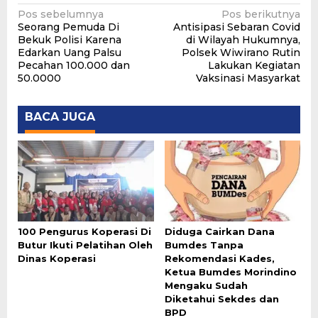
Navigasi
Pos sebelumnya
Pos berikutnya
Seorang Pemuda Di
Antisipasi Sebaran Covid
pos
Bekuk Polisi Karena
di Wilayah Hukumnya,
Edarkan Uang Palsu
Polsek Wiwirano Rutin
Pecahan 100.000 dan
Lakukan Kegiatan
50.0000
Vaksinasi Masyarkat
BACA JUGA
100 Pengurus Koperasi Di
Diduga Cairkan Dana
Butur Ikuti Pelatihan Oleh
Bumdes Tanpa
Dinas Koperasi
Rekomendasi Kades,
Ketua Bumdes Morindino
Mengaku Sudah
Diketahui Sekdes dan
BPD