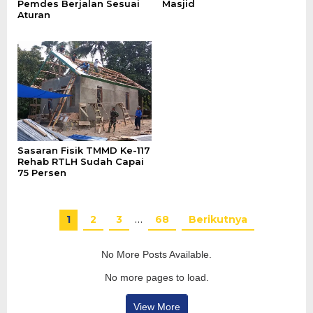
Pemdes Berjalan Sesuai
Masjid
Aturan
Sasaran Fisik TMMD Ke-117
Rehab RTLH Sudah Capai
75 Persen
1
2
3
…
68
Berikutnya
No More Posts Available.
No more pages to load.
View More