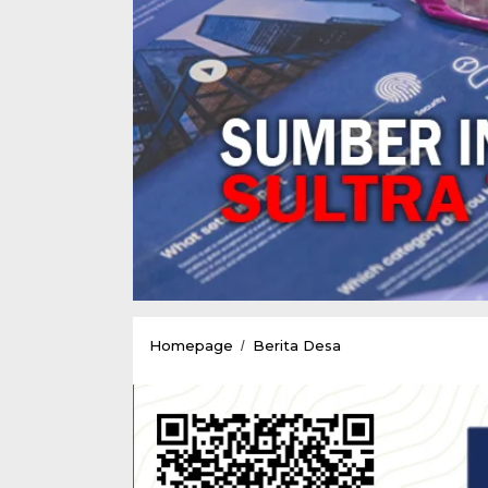
Kementrian
Homepage
Berita Desa
/
Desa
Tegaskan
40
Persen
Dana
Desa
Tahun