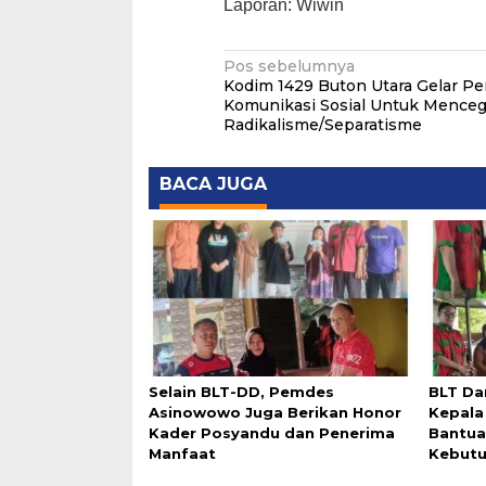
Laporan: Wiwin
Navigasi
Pos sebelumnya
Kodim 1429 Buton Utara Gelar P
pos
Komunikasi Sosial Untuk Mence
Radikalisme/Separatisme
BACA JUGA
Selain BLT-DD, Pemdes
BLT Da
Asinowowo Juga Berikan Honor
Kepala
Kader Posyandu dan Penerima
Bantua
Manfaat
Kebut