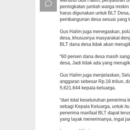
Menurut Gus Halim, penyaluran BL
peningkatan jumlah warga miskin
harus digunakan untuk BLT Desa,
pembangunan desa sesuai yang t
Gus Halim juga menegaskan, pola 
desa, khususnya masyarakat den
BLT dana desa tidak akan merug
“60 persen dana desa masih sang
desa, Jadi tidak ada yang meru
Gus Halim juga menjelaskan, Sel
anggaran sebesar Rp.16 triliun, 
5.621.644 kepala keluarga.
“dari total keseluruhan penerima
sebagi Kepala Keluarga, untuk it
penerima manfaat BLT dapat teru
yang layak menerimanya, ingat jan