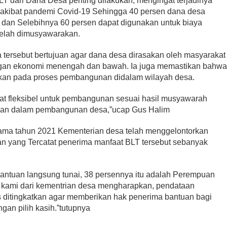
T dari Dana Desa penting dilakukan, mengingat terjadinya
 akibat pandemi Covid-19 Sehingga 40 persen dana desa
 dan Selebihnya 60 persen dapat digunakan untuk biaya
elah dimusyawarakan.
tersebut bertujuan agar dana desa dirasakan oleh masyarakat
gan ekonomi menengah dan bawah. Ia juga memastikan bahw
ikan pada proses pembangunan didalam wilayah desa.
at fleksibel untuk pembangunan sesuai hasil musyawarah
gikan dalam pembangunan desa,”ucap Gus Halim
ama tahun 2021 Kementerian desa telah menggelontorkan
dan yang Tercatat penerima manfaat BLT tersebut sebanyak
 bantuan langsung tunai, 38 persennya itu adalah Perempuan
u kami dari kementrian desa mengharapkan, pendataan
s ditingkatkan agar memberikan hak penerima bantuan bagi
gan pilih kasih.”tutupnya