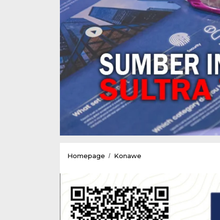
Terkait
Homepage
Konawe
/
Perekrutan
CTKL
di
PT.VDNi
dan
PT.OSS,Imran
Leru