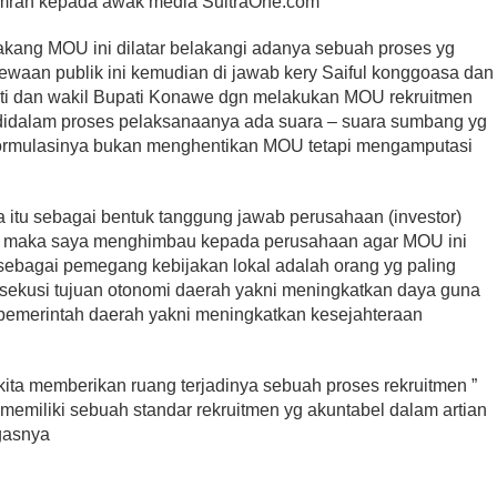
 Imran kepada awak media SultraOne.com
lakang MOU ini dilatar belakangi adanya sebuah proses yg
cewaan publik ini kemudian di jawab kery Saiful konggoasa dan
ti dan wakil Bupati Konawe dgn melakukan MOU rekruitmen
didalam proses pelaksanaanya ada suara – suara sumbang yg
formulasinya bukan menghentikan MOU tetapi mengamputasi
itu sebagai bentuk tanggung jawab perusahaan (investor)
t maka saya menghimbau kepada perusahaan agar MOU ini
 sebagai pemegang kebijakan lokal adalah orang yg paling
ekusi tujuan otonomi daerah yakni meningkatkan daya guna
pemerintah daerah yakni meningkatkan kesejahteraan
 kita memberikan ruang terjadinya sebuah proses rekruitmen ”
n memiliki sebuah standar rekruitmen yg akuntabel dalam artian
gasnya