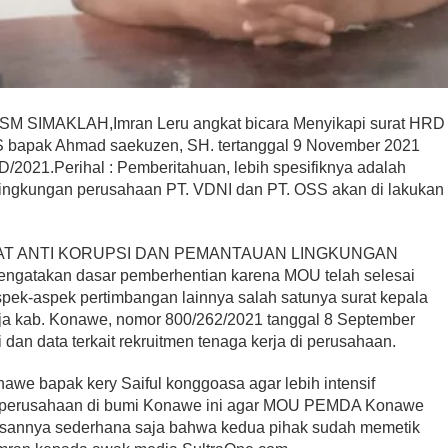
SM SIMAKLAH,Imran Leru angkat bicara Menyikapi surat HRD
apak Ahmad saekuzen, SH. tertanggal 9 November 2021
2021.Perihal : Pemberitahuan, lebih spesifiknya adalah
di lingkungan perusahaan PT. VDNI dan PT. OSS akan di lakukan
KAT ANTI KORUPSI DAN PEMANTAUAN LINGKUNGAN
ngatakan dasar pemberhentian karena MOU telah selesai
aspek-aspek pertimbangan lainnya salah satunya surat kepala
rja kab. Konawe, nomor 800/262/2021 tanggal 8 September
i dan data terkait rekruitmen tenaga kerja di perusahaan.
we bapak kery Saiful konggoasa agar lebih intensif
perusahaan di bumi Konawe ini agar MOU PEMDA Konawe
Alasannya sederhana saja bahwa kedua pihak sudah memetik