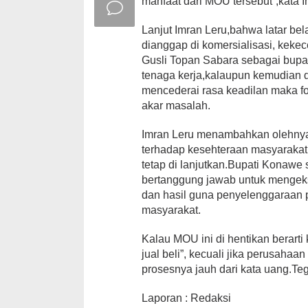
manfaat dari MOU tersebut”,kata
Lanjut Imran Leru,bahwa latar be
dianggap di komersialisasi, keke
Gusli Topan Sabara sebagai bupa
tenaga kerja,kalaupun kemudian 
mencederai rasa keadilan maka 
akar masalah.
Imran Leru menambahkan olehnya 
terhadap kesehteraan masyaraka
tetap di lanjutkan.Bupati Konawe
bertanggung jawab untuk mengeks
dan hasil guna penyelenggaraan 
masyarakat.
Kalau MOU ini di hentikan berarti
jual beli”, kecuali jika perusahaa
prosesnya jauh dari kata uang.Te
Laporan : Redaksi