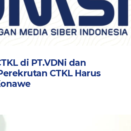
CTKL di PT.VDNi dan
 Perekrutan CTKL Harus
Konawe