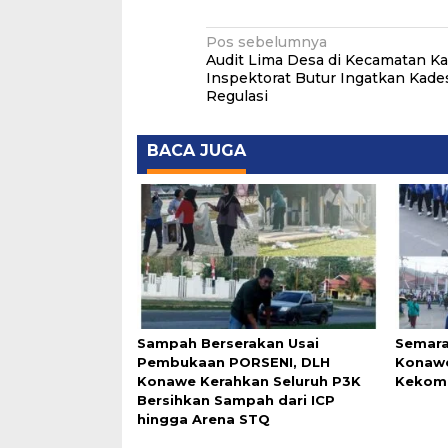
Navigasi
Pos sebelumnya
Audit Lima Desa di Kecamatan 
pos
Inspektorat Butur Ingatkan Kade
Regulasi
BACA JUGA
Sampah Berserakan Usai
Semara
Pembukaan PORSENI, DLH
Konawe
Konawe Kerahkan Seluruh P3K
Kekomp
Bersihkan Sampah dari ICP
hingga Arena STQ