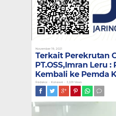
:
Perekrutan
CTKL
Harus
Kembali
ke
Pemda
Konawe
Oleh
November 19, 2021
Redaksi
Terkait Perekrutan 
PT.OSS,Imran Leru :
Kembali ke Pemda 
Redaksi
Konawe
-
-
3,109 Views