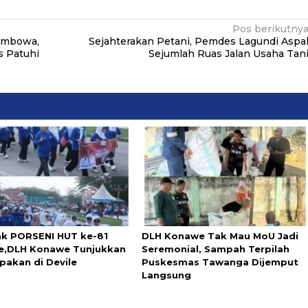
Pos berikutny
Kambowa,
Sejahterakan Petani, Pemdes Lagundi Aspa
s Patuhi
Sejumlah Ruas Jalan Usaha Tan
k PORSENI HUT ke-81
DLH Konawe Tak Mau MoU Jadi
,DLH Konawe Tunjukkan
Seremonial, Sampah Terpilah
akan di Devile
Puskesmas Tawanga Dijemput
Langsung