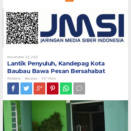
Penyuluh,
Kandepag
Kota
Baubau
Bawa
Pesan
Bersahabat
Oleh
November 23, 2021
Redaksi
Lantik Penyuluh, Kandepag Kota
Baubau Bawa Pesan Bersahabat
Redaksi
Baubau
-
-
637 Views