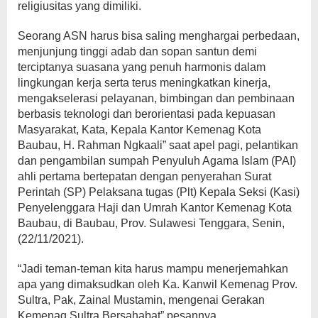
religiusitas yang dimiliki.
Seorang ASN harus bisa saling menghargai perbedaan,
menjunjung tinggi adab dan sopan santun demi
terciptanya suasana yang penuh harmonis dalam
lingkungan kerja serta terus meningkatkan kinerja,
mengakselerasi pelayanan, bimbingan dan pembinaan
berbasis teknologi dan berorientasi pada kepuasan
Masyarakat, Kata, Kepala Kantor Kemenag Kota
Baubau, H. Rahman Ngkaali” saat apel pagi, pelantikan
dan pengambilan sumpah Penyuluh Agama Islam (PAI)
ahli pertama bertepatan dengan penyerahan Surat
Perintah (SP) Pelaksana tugas (Plt) Kepala Seksi (Kasi)
Penyelenggara Haji dan Umrah Kantor Kemenag Kota
Baubau, di Baubau, Prov. Sulawesi Tenggara, Senin,
(22/11/2021).
“Jadi teman-teman kita harus mampu menerjemahkan
apa yang dimaksudkan oleh Ka. Kanwil Kemenag Prov.
Sultra, Pak, Zainal Mustamin, mengenai Gerakan
Kemenag Sultra Bersahabat” pesannya.