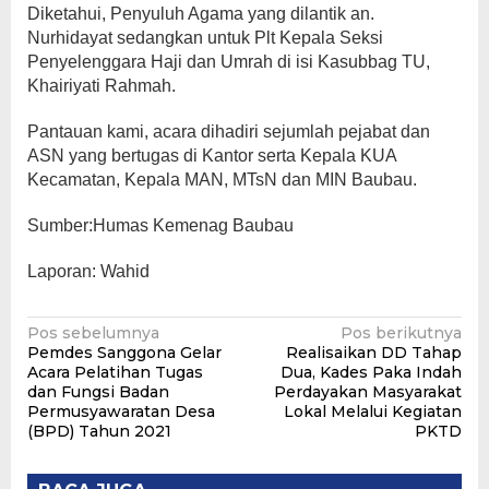
Diketahui, Penyuluh Agama yang dilantik an.
Nurhidayat sedangkan untuk Plt Kepala Seksi
Penyelenggara Haji dan Umrah di isi Kasubbag TU,
Khairiyati Rahmah.
Pantauan kami, acara dihadiri sejumlah pejabat dan
ASN yang bertugas di Kantor serta Kepala KUA
Kecamatan, Kepala MAN, MTsN dan MIN Baubau.
Sumber:Humas Kemenag Baubau
Laporan: Wahid
Navigasi
Pos sebelumnya
Pos berikutnya
Pemdes Sanggona Gelar
Realisaikan DD Tahap
pos
Acara Pelatihan Tugas
Dua, Kades Paka Indah
dan Fungsi Badan
Perdayakan Masyarakat
Permusyawaratan Desa
Lokal Melalui Kegiatan
(BPD) Tahun 2021
PKTD