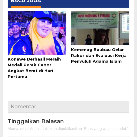
BACA JUGA
Kemenag Baubau Gelar
Rakor dan Evaluasi Kerja
Konawe Berhasil Meraih
Penyuluh Agama Islam
Medali Perak Cabor
Angkat Berat di Hari
Pertama
Komentar
Tinggalkan Balasan
Alamat email Anda tidak akan dipublikasikan.
Ruas yang wajib ditandai
*