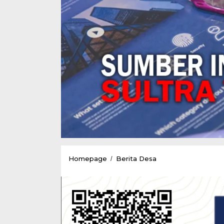
Tahap
Homepage
Berita Desa
/
Kedua
DD
Tahun
2021
Pemdes
Lamelay
Realisasikan