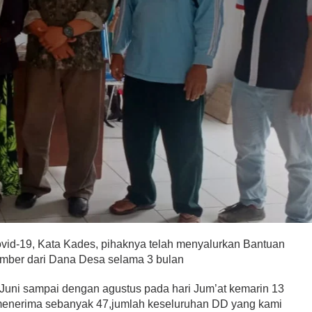
id-19, Kata Kades, pihaknya telah menyalurkan Bantuan
mber dari Dana Desa selama 3 bulan
 Juni sampai dengan agustus pada hari Jum’at kemarin 13
enerima sebanyak 47,jumlah keseluruhan DD yang kami