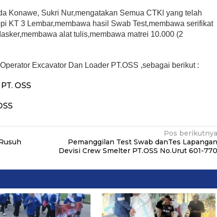
da Konawe, Sukri Nur,mengatakan Semua CTKl yang telah
opi KT 3 Lembar,membawa hasil Swab Test,membawa serifikat
asker,membawa alat tulis,membawa matrei 10.000 (2
Operator Excavator Dan Loader PT.OSS ,sebagai berikut :
PT. OSS
OSS
Pos berikutny
 Rusuh
Pemanggilan Test Swab danTes Lapanga
Devisi Crew Smelter PT.OSS No.Urut 601-77