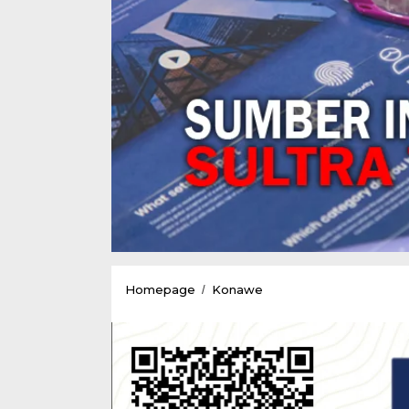
Pemanggilan
Homepage
Konawe
/
Test
Swab
danTes
Lapangan
Devisi
Operator
Excavator