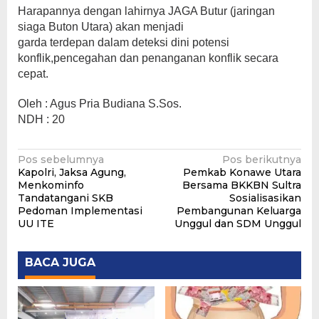
Harapannya dengan lahirnya JAGA Butur (jaringan
siaga Buton Utara) akan menjadi
garda terdepan dalam deteksi dini potensi
konflik,pencegahan dan penanganan konflik secara
cepat.
Oleh : Agus Pria Budiana S.Sos.
NDH : 20
Navigasi
Pos sebelumnya
Pos berikutnya
Kapolri, Jaksa Agung,
Pemkab Konawe Utara
pos
Menkominfo
Bersama BKKBN Sultra
Tandatangani SKB
Sosialisasikan
Pedoman Implementasi
Pembangunan Keluarga
UU ITE
Unggul dan SDM Unggul
BACA JUGA