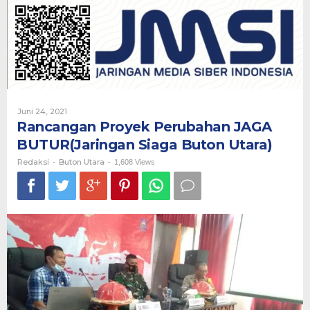
JAGA
BUTUR(Jaringan
Siaga
Buton
Utara)
Oleh
Juni 24, 2021
Redaksi
Rancangan Proyek Perubahan JAGA
BUTUR(Jaringan Siaga Buton Utara)
Redaksi
Buton Utara
-
-
1,608 Views