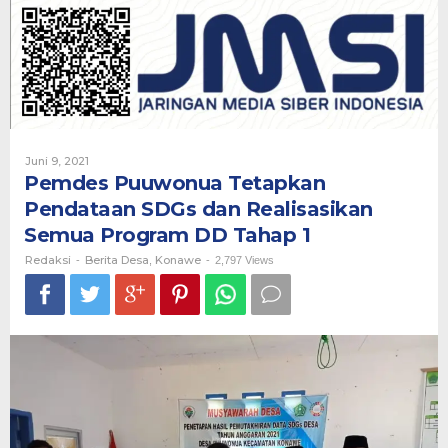
Pendataan
SDGs
dan
Realisasikan
Semua
Program
DD
Tahap
1
Oleh
Juni 9, 2021
Redaksi
Pemdes Puuwonua Tetapkan
Pendataan SDGs dan Realisasikan
Semua Program DD Tahap 1
Redaksi
Berita Desa
Konawe
-
,
-
2,797 Views