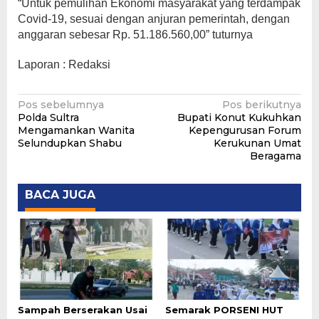
“Untuk pemulihan Ekonomi masyarakat yang terdampak
Covid-19, sesuai dengan anjuran pemerintah, dengan
anggaran sebesar Rp. 51.186.560,00” tuturnya
Laporan : Redaksi
Navigasi
Pos sebelumnya
Pos berikutnya
Polda Sultra
Bupati Konut Kukuhkan
pos
Mengamankan Wanita
Kepengurusan Forum
Selundupkan Shabu
Kerukunan Umat
Beragama
BACA JUGA
Sampah Berserakan Usai
Semarak PORSENI HUT