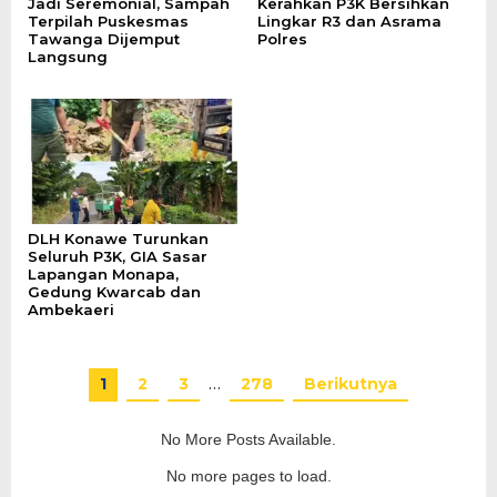
Jadi Seremonial, Sampah
Kerahkan P3K Bersihkan
Terpilah Puskesmas
Lingkar R3 dan Asrama
Tawanga Dijemput
Polres
Langsung
DLH Konawe Turunkan
Seluruh P3K, GIA Sasar
Lapangan Monapa,
Gedung Kwarcab dan
Ambekaeri
1
2
3
…
278
Berikutnya
No More Posts Available.
No more pages to load.