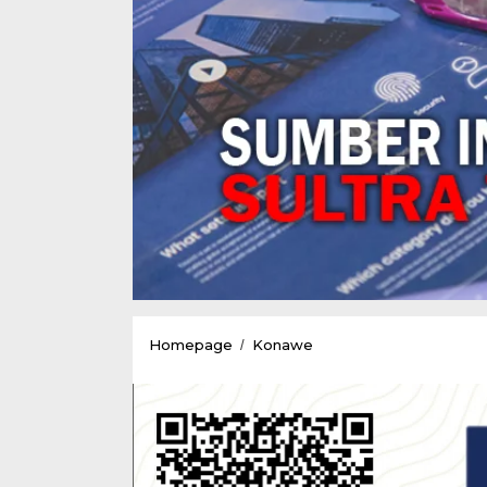
Pemanggilan
Homepage
Konawe
/
Rafid
Tes
danTes
Lapangan
Devisi
Dump
Truck