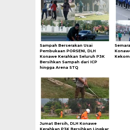
Sampah Berserakan Usai
Semara
Pembukaan PORSENI, DLH
Konawe
Konawe Kerahkan Seluruh P3K
Kekomp
Bersihkan Sampah dari ICP
hingga Arena STQ
Jumat Bersih, DLH Konawe
Kerahkan P3K Bersihkan Lingkar