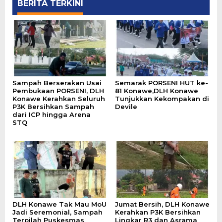
BERITA TERKINI
Sampah Berserakan Usai
Semarak PORSENI HUT ke-
Pembukaan PORSENI, DLH
81 Konawe,DLH Konawe
Konawe Kerahkan Seluruh
Tunjukkan Kekompakan di
P3K Bersihkan Sampah
Devile
dari ICP hingga Arena
STQ
DLH Konawe Tak Mau MoU
Jumat Bersih, DLH Konawe
Jadi Seremonial, Sampah
Kerahkan P3K Bersihkan
Terpilah Puskesmas
Lingkar R3 dan Asrama