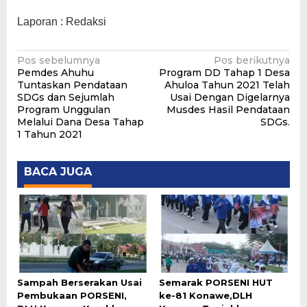
Laporan : Redaksi
Navigasi
Pos sebelumnya
Pos berikutnya
Pemdes Ahuhu
Program DD Tahap 1 Desa
pos
Tuntaskan Pendataan
Ahuloa Tahun 2021 Telah
SDGs dan Sejumlah
Usai Dengan Digelarnya
Program Unggulan
Musdes Hasil Pendataan
Melalui Dana Desa Tahap
SDGs.
1 Tahun 2021
BACA JUGA
Sampah Berserakan Usai
Semarak PORSENI HUT
Pembukaan PORSENI,
ke-81 Konawe,DLH