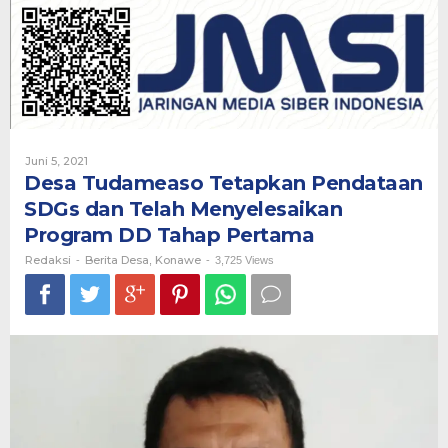
Pendataan
SDGs
dan
Telah
Menyelesaikan
Program
DD
Tahap
Pertama
Oleh
Juni 5, 2021
Redaksi
Desa Tudameaso Tetapkan Pendataan
SDGs dan Telah Menyelesaikan
Program DD Tahap Pertama
Redaksi
Berita Desa
Konawe
-
,
-
3,725 Views