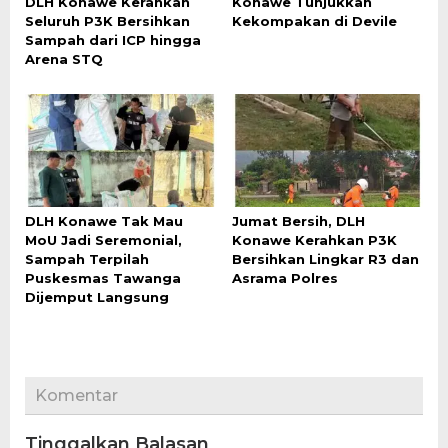
DLH Konawe Kerahkan
Konawe Tunjukkan
Seluruh P3K Bersihkan
Kekompakan di Devile
Sampah dari ICP hingga
Arena STQ
DLH Konawe Tak Mau
Jumat Bersih, DLH
MoU Jadi Seremonial,
Konawe Kerahkan P3K
Sampah Terpilah
Bersihkan Lingkar R3 dan
Puskesmas Tawanga
Asrama Polres
Dijemput Langsung
Komentar
Tinggalkan Balasan