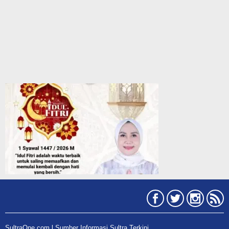
SultraOne.com l Sumber Informasi Sultra Terkini