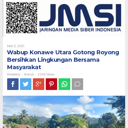
Gotong
Royong
Bersihkan
Lingkungan
Bersama
Masyarakat
Oleh
Mei 3, 2021
Redaksi
Wabup Konawe Utara Gotong Royong
Bersihkan Lingkungan Bersama
Masyarakat
Redaksi
Konut
-
-
2,018 Views