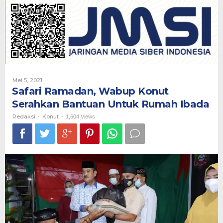
Konut
Serahkan
Bantuan
Untuk
Rumah
Ibada
Oleh
Mei 5, 2021
Redaksi
Safari Ramadan, Wabup Konut
Serahkan Bantuan Untuk Rumah Ibada
Redaksi
Konut
-
-
1,604 Views