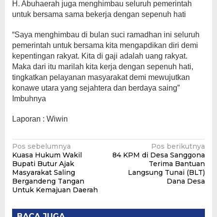
H. Abuhaerah juga menghimbau seluruh pemerintah
untuk bersama sama bekerja dengan sepenuh hati
“Saya menghimbau di bulan suci ramadhan ini seluruh
pemerintah untuk bersama kita mengapdikan diri demi
kepentingan rakyat. Kita di gaji adalah uang rakyat.
Maka dari itu marilah kita kerja dengan sepenuh hati,
tingkatkan pelayanan masyarakat demi mewujutkan
konawe utara yang sejahtera dan berdaya saing”
Imbuhnya
Laporan : Wiwin
Navigasi
Pos sebelumnya
Pos berikutnya
Kuasa Hukum Wakil
84 KPM di Desa Sanggona
pos
Bupati Butur Ajak
Terima Bantuan
Masyarakat Saling
Langsung Tunai (BLT)
Bergandeng Tangan
Dana Desa
Untuk Kemajuan Daerah
BACA JUGA