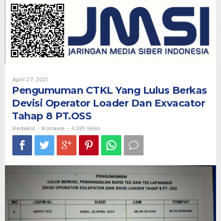
Lulus
Berkas
Devisi
Operator
Loader
Dan
Exvacator
Tahap
8
Oleh
April 27, 2021
PT.OSS
Redaksi
Pengumuman CTKL Yang Lulus Berkas
Devisi Operator Loader Dan Exvacator
Tahap 8 PT.OSS
Redaksi
Konawe
-
-
4,595 Views