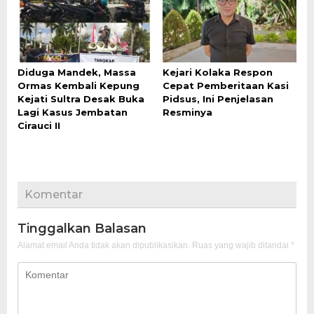
Diduga Mandek, Massa
Kejari Kolaka Respon
Ormas Kembali Kepung
Cepat Pemberitaan Kasi
Kejati Sultra Desak Buka
Pidsus, Ini Penjelasan
Lagi Kasus Jembatan
Resminya
Cirauci II
Komentar
Tinggalkan Balasan
Alamat email Anda tidak akan dipublikasikan.
Ruas yang wajib ditandai
*