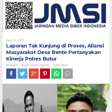
di
Proses,
Aliansi
Masyarakat
Desa
Bente
Pertanyakan
Kinerja
Polres
Oleh
April 21, 2021
Butur
Redaksi
Laporan Tak Kunjung di Proses, Aliansi
Masyarakat Desa Bente Pertanyakan
Kinerja Polres Butur
Redaksi
Buton Utara
Hukum
-
,
-
3,340 Views