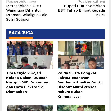
Navigasi
Pos sebelumnya
Pos berikutnya
Meresahkan, SPBU
Bupati Butur Serahkan
pos
Warangga Dihantui
BST Tahap Empat kepada
Preman Sekaligus Calo
KPM
Solar Subsidi
BACA JUGA
Tim Penyidik Kejari
Polda Sultra Bongkar
Kolaka Dalami Dugaan
Fakta,Penahanan
Korupsi PSR, Dokumen
Pendemo Smelter Routa
dan Data Elektronik
Disebut Murni Proses
Diamankan
Hukum Bukan
Kriminalisasi