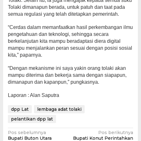
Tolaki. Selain itu, ia juga mengajak kepada semua suku
Tolaki dimanapun berada, untuk patuh dan taat pada
semua regulasi yang telah ditetapkan pemerintah.
“Cerdas dalam memanfaatkan hasil perkembangan ilmu
pengetahuan dan teknologi, sehingga secara
berkelanjutan kita mampu beradaptasi diera digital
mampu menjalankan peran sesuai dengan posisi sosial
kita,” paparnya.
“Dengan mekanisme ini saya yakin orang tolaki akan
mampu diterima dan bekerja sama dengan siapapun,
dimanapun dan kapanpun,” pungkasnya.
Laporan : Alan Saputra
dpp Lat
lembaga adat tolaki
pelantikan dpp lat
Navigasi
Pos sebelumnya
Pos berikutnya
Bupati Buton Utara
Bupati Konut Perintahkan