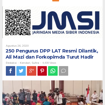
Pengurus
DPP
LAT
Resmi
Dilantik,
Ali
Mazi
dan
Forkopimda
Turut
Hadir
Oleh
Agustus 26, 2020
Redaksi
250 Pengurus DPP LAT Resmi Dilantik,
Ali Mazi dan Forkopimda Turut Hadir
Redaksi
Kendari
Sultra
-
,
-
4,439 Views