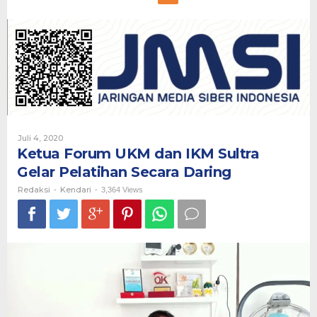
Forum
UKM
dan
IKM
Sultra
Gelar
Pelatihan
Secara
Daring
Oleh
Juli 4, 2020
Redaksi
Ketua Forum UKM dan IKM Sultra
Gelar Pelatihan Secara Daring
Redaksi
Kendari
-
-
3,364 Views