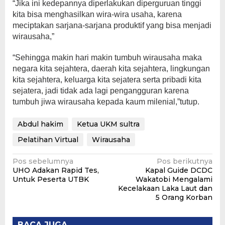
“Jika ini kedepannya diperlakukan diperguruan tinggi
kita bisa menghasilkan wira-wira usaha, karena
meciptakan sarjana-sarjana produktif yang bisa menjadi
wirausaha,”
“Sehingga makin hari makin tumbuh wirausaha maka
negara kita sejahtera, daerah kita sejahtera, lingkungan
kita sejahtera, keluarga kita sejatera serta pribadi kita
sejatera, jadi tidak ada lagi pengangguran karena
tumbuh jiwa wirausaha kepada kaum milenial,”tutup.
Abdul hakim
Ketua UKM sultra
Pelatihan Virtual
Wirausaha
Navigasi
Pos sebelumnya
Pos berikutnya
UHO Adakan Rapid Tes,
Kapal Guide DCDC
pos
Untuk Peserta UTBK
Wakatobi Mengalami
Kecelakaan Laka Laut dan
5 Orang Korban
BACA JUGA