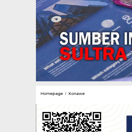
Ini
Homepage
Konawe
/
Tanggapan
Imran
Leru
Terkait
Rencana
Penolakan
Rekrutmen