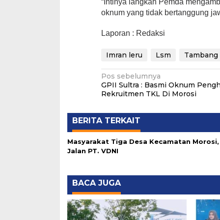
“Intinya langkah Pemda mengambil
oknum yang tidak bertanggung jaw
Laporan : Redaksi
Imran leru
Lsm
Tambang 
Navigasi
Pos sebelumnya
GPII Sultra : Basmi Oknum Peng
pos
Rekruitmen TKL Di Morosi
BERITA TERKAIT
Masyarakat Tiga Desa Kecamatan Morosi,
Jalan PT. VDNI
BACA JUGA