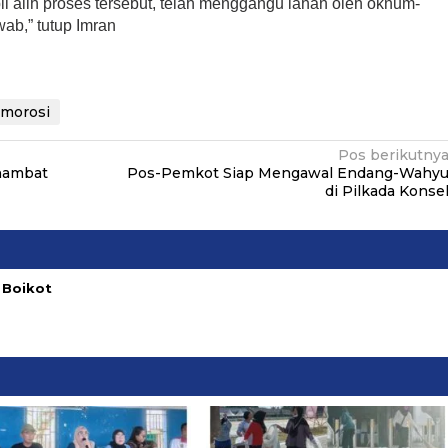
 alih proses tersebut, telah menggangu lahan oleh oknum-
ab,” tutup Imran
morosi
Pos berikutny
hambat
Pos-Pemkot Siap Mengawal Endang-Wahy
di Pilkada Konse
 Boikot