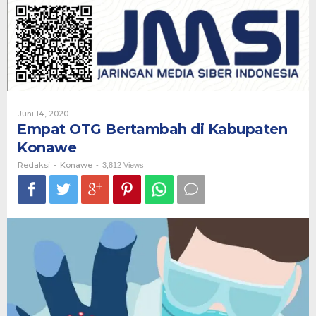
di
Kabupaten
Konawe
Oleh
Juni 14, 2020
Redaksi
Empat OTG Bertambah di Kabupaten
Konawe
Redaksi
Konawe
-
-
3,812 Views