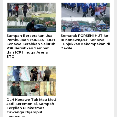
Sampah Berserakan Usai
Semarak PORSENI HUT ke-
Pembukaan PORSENI, DLH
81 Konawe,DLH Konawe
Konawe Kerahkan Seluruh
Tunjukkan Kekompakan di
P3K Bersihkan Sampah
Devile
dari ICP hingga Arena
STQ
DLH Konawe Tak Mau MoU
Jadi Seremonial, Sampah
Terpilah Puskesmas
Tawanga Dijemput
Langsung