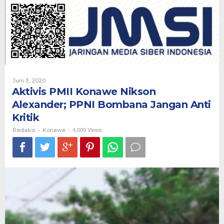
Nikson
Alexander;
PPNI
Bombana
Jangan
Anti
Kritik
Oleh
Juni 3, 2020
Redaksi
Aktivis PMII Konawe Nikson
Alexander; PPNI Bombana Jangan Anti
Kritik
Redaksi
Konawe
-
-
4,009 Views