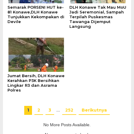
Semarak PORSENI HUT ke-
DLH Konawe Tak Mau MoU
81 Konawe,DLH Konawe
Jadi Seremonial, Sampah
Tunjukkan Kekompakan di
Terpilah Puskesmas
Devile
Tawanga Dijemput
Langsung
Jumat Bersih, DLH Konawe
Kerahkan P3K Bersihkan
Lingkar R3 dan Asrama
Polres
1
2
3
…
252
Berikutnya
No More Posts Available.