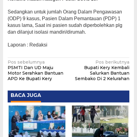
Sedangkan untuk jumlah Orang Dalam Pengawasan
(ODP) 9 kasus, Pasien Dalam Pemantauan (PDP) 1
kasus lama, Saat ini pasien sudah diperbolehkan plg
dan dilanjut isolasi mandiri/dirumah.
Laporan : Redaksi
Navigasi
Pos sebelumnya
Pos berikutnya
PSMTI Dan UD Maju
Bupati Kery Kembali
pos
Motor Serahkan Bantuan
Salurkan Bantuan
APD Ke Bupati Kery
Sembako Di 2 Kelurahan
BACA JUGA