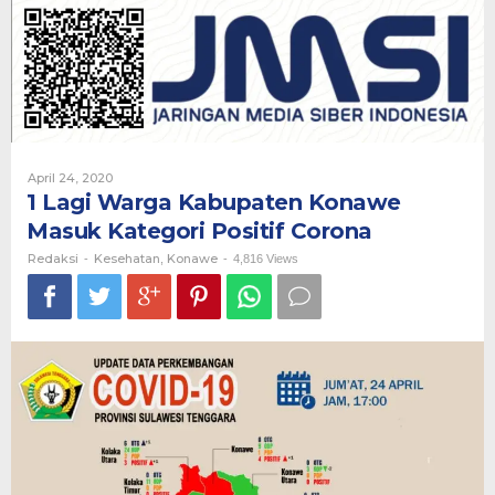
Kabupaten
Konawe
Masuk
Kategori
Positif
Corona
Oleh
April 24, 2020
Redaksi
1 Lagi Warga Kabupaten Konawe
Masuk Kategori Positif Corona
Redaksi
Kesehatan
Konawe
-
,
-
4,816 Views