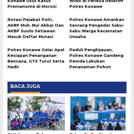
Konawe Usut Kasus
Wido di Periksa Reskrim
Premanisme di Morosi
Polres Konawe
Rotasi Pejabat Polri,
Polres Konawe Amankan
AKBP Muh. Nur Akbar Dan
Seorang Pengedar Sabu-
AKBP Susilo Setiawan
Sabu Warga Kecamatan
Masuk Daftar Mutasi
Unaaha
Polres Konawe Gelar Apel
Peduli Penghijauan,
Kesiapan Penanganan
Polres Konawe Gandeng
Bencana, GTS Turut Serta
Pemda Lakukan
Hadir
Penanaman Pohon
BACA JUGA