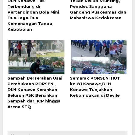
DLH Konawe Tak
Tekan Risiko Stunting,
Terbendung di
Pemdes Sanggona
Pertandingan Bola Mini
Gandeng Puskesmas dan
Dua Laga Dua
Mahasiswa Kedokteran
Kemenangan Tanpa
Kebobolan
Sampah Berserakan Usai
Semarak PORSENI HUT
Pembukaan PORSENI,
ke-81 Konawe,DLH
DLH Konawe Kerahkan
Konawe Tunjukkan
Seluruh P3K Bersihkan
Kekompakan di Devile
Sampah dari ICP hingga
Arena STQ