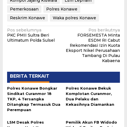
Kompol Jajang Kiswara
Lsm Lepham
Pemerkosaan
Polres Konawe
Reskrim Konawe
Waka polres Konawe
Navigasi
Pos sebelumnya
Pos berikutnya
PKC PMII Sultra Beri
FORSEMESTA Minta
pos
Ultimatum Polda Sulsel
ESDM RI Cabut
Rekomendasi Izin Kuota
Eksport Nikel Perusahaan
Tambang Di Pulau
Kabaena
BERITA TERKAIT
Polres Konawe Bongkar
Polres Konawe Bekuk
Sindikat Curanmor 18
Komplotan Curanmor,
TKP, 4 Tersangka
Dua Pelaku dan
Ditangkap Termasuk Dua
Kekasihnya Diamankan
Perempuan
LSM Desak Polres
Pemilik Akun FB Widodo