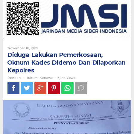
Oknum
Kades
Didemo
Dan
Dilaporkan
Kepolres
Oleh
November 18, 2019
Redaksi
Diduga Lakukan Pemerkosaan,
Oknum Kades Didemo Dan Dilaporkan
Kepolres
Redaksi
Hukum
Konawe
-
,
-
7,144 Views