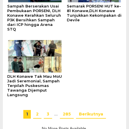
Sampah Berserakan Usai
Semarak PORSENI HUT ke-
Pembukaan PORSENI, DLH
81 Konawe,DLH Konawe
Konawe Kerahkan Seluruh
Tunjukkan Kekompakan di
P3K Bersihkan Sampah
Devile
dari ICP hingga Arena
STQ
DLH Konawe Tak Mau MoU
Jadi Seremonial, Sampah
Terpilah Puskesmas
Tawanga Dijemput
Langsung
1
2
3
…
285
Berikutnya
No More Posts Available.