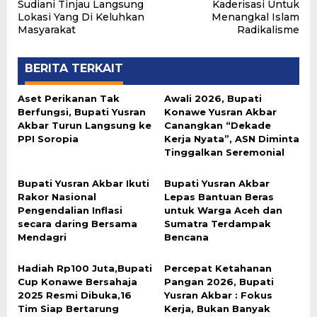
pos
Sudiani Tinjau Langsung
Kaderisasi Untuk
Lokasi Yang Di Keluhkan
Menangkal Islam
Masyarakat
Radikalisme
BERITA TERKAIT
Aset Perikanan Tak
Awali 2026, Bupati
Berfungsi, Bupati Yusran
Konawe Yusran Akbar
Akbar Turun Langsung ke
Canangkan “Dekade
PPI Soropia
Kerja Nyata”, ASN Diminta
Tinggalkan Seremonial
Bupati Yusran Akbar Ikuti
Bupati Yusran Akbar
Rakor Nasional
Lepas Bantuan Beras
Pengendalian Inflasi
untuk Warga Aceh dan
secara daring Bersama
Sumatra Terdampak
Mendagri
Bencana
Hadiah Rp100 Juta,Bupati
Percepat Ketahanan
Cup Konawe Bersahaja
Pangan 2026, Bupati
2025 Resmi Dibuka,16
Yusran Akbar : Fokus
Tim Siap Bertarung
Kerja, Bukan Banyak