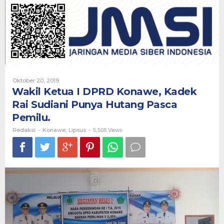
DPRD
Konawe,
Kadek
Rai
Sudiani
Punya
Hutang
Pasca
Pemilu.
Oleh
Oktober 20, 2019
Redaksi
Wakil Ketua I DPRD Konawe, Kadek
Rai Sudiani Punya Hutang Pasca
Pemilu.
Redaksi
Konawe
Lipsus
-
,
-
5,508 Views