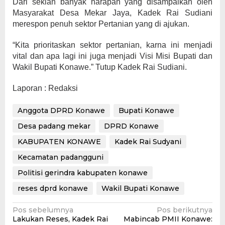
Dari sekian banyak harapan yang disampaikan oleh
Masyarakat Desa Mekar Jaya, Kadek Rai Sudiani
merespon penuh sektor Pertanian yang di ajukan.
“Kita prioritaskan sektor pertanian, karna ini menjadi
vital dan apa lagi ini juga menjadi Visi Misi Bupati dan
Wakil Bupati Konawe.” Tutup Kadek Rai Sudiani.
Laporan : Redaksi
Anggota DPRD Konawe
Bupati Konawe
Desa padang mekar
DPRD Konawe
KABUPATEN KONAWE
Kadek Rai Sudyani
Kecamatan padangguni
Politisi gerindra kabupaten konawe
reses dprd konawe
Wakil Bupati Konawe
Navigasi
Pos sebelumnya
Pos berikutnya
Lakukan Reses, Kadek Rai
Mabincab PMII Konawe: