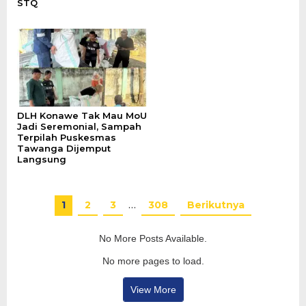
STQ
DLH Konawe Tak Mau MoU
Jadi Seremonial, Sampah
Terpilah Puskesmas
Tawanga Dijemput
Langsung
1
2
3
…
308
Berikutnya
No More Posts Available.
No more pages to load.
View More