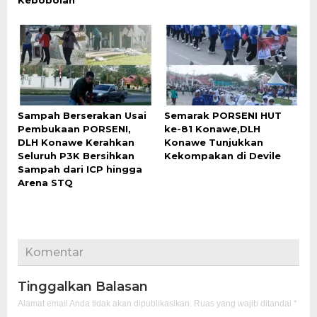
Kebobolan
Sampah Berserakan Usai
Semarak PORSENI HUT
Pembukaan PORSENI,
ke-81 Konawe,DLH
DLH Konawe Kerahkan
Konawe Tunjukkan
Seluruh P3K Bersihkan
Kekompakan di Devile
Sampah dari ICP hingga
Arena STQ
Komentar
Tinggalkan Balasan
Alamat email Anda tidak akan dipublikasikan.
Ruas yang wajib ditandai
*