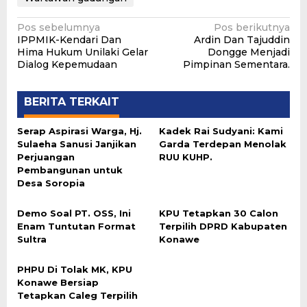
Navigasi
Pos sebelumnya
Pos berikutnya
IPPMIK-Kendari Dan
Ardin Dan Tajuddin
pos
Hima Hukum Unilaki Gelar
Dongge Menjadi
Dialog Kepemudaan
Pimpinan Sementara.
BERITA TERKAIT
Serap Aspirasi Warga, Hj.
Kadek Rai Sudyani: Kami
Sulaeha Sanusi Janjikan
Garda Terdepan Menolak
Perjuangan
RUU KUHP.
Pembangunan untuk
Desa Soropia
Demo Soal PT. OSS, Ini
KPU Tetapkan 30 Calon
Enam Tuntutan Format
Terpilih DPRD Kabupaten
Sultra
Konawe
PHPU Di Tolak MK, KPU
Konawe Bersiap
Tetapkan Caleg Terpilih