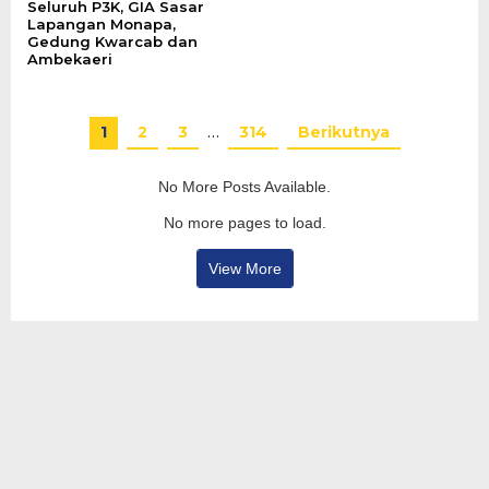
Seluruh P3K, GIA Sasar
Lapangan Monapa,
Gedung Kwarcab dan
Ambekaeri
1
2
3
…
314
Berikutnya
No More Posts Available.
No more pages to load.
View More