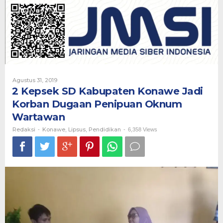
Kabupaten
Konawe
Jadi
Korban
Dugaan
Penipuan
Oknum
Wartawan
Oleh
Agustus 31, 2019
Redaksi
2 Kepsek SD Kabupaten Konawe Jadi
Korban Dugaan Penipuan Oknum
Wartawan
Redaksi
Konawe
Lipsus
Pendidikan
-
,
,
-
6,358 Views