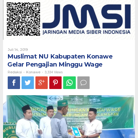
Konawe
Gelar
Pengajian
Minggu
Wage
Oleh
Juli 14, 2019
Redaksi
Muslimat NU Kabupaten Konawe
Gelar Pengajian Minggu Wage
Redaksi
Konawe
-
-
3,334 Views