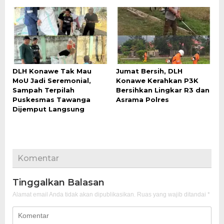
DLH Konawe Tak Mau
Jumat Bersih, DLH
MoU Jadi Seremonial,
Konawe Kerahkan P3K
Sampah Terpilah
Bersihkan Lingkar R3 dan
Puskesmas Tawanga
Asrama Polres
Dijemput Langsung
Komentar
Tinggalkan Balasan
Alamat email Anda tidak akan dipublikasikan.
Ruas yang wajib ditandai
*