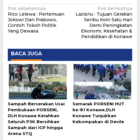
Navigasi
Pos sebelumnya
Pos berikutnya
Rico Lelewa : Pertemuan
Lazisnu : Tujuan Gerakan
pos
Jokowi Dan Prabowo,
Seribu Koin Satu Hari
Contoh Tokoh Politik
Demi Peningkatan
Yang Dewasa.
Ekonomi, Kesehatan &
Pendidikan di Konawe
BACA JUGA
Sampah Berserakan Usai
Semarak PORSENI HUT
Pembukaan PORSENI,
ke-81 Konawe,DLH
DLH Konawe Kerahkan
Konawe Tunjukkan
Seluruh P3K Bersihkan
Kekompakan di Devile
Sampah dari ICP hingga
Arena STQ