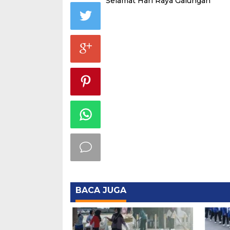
Selamat Hari Raya Galungan
BACA JUGA