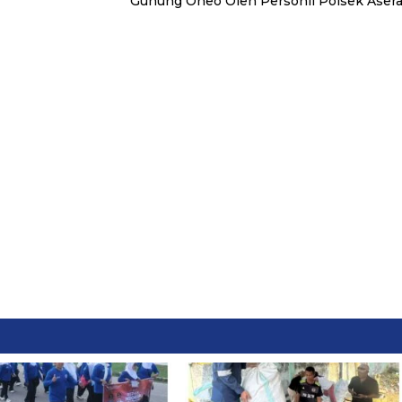
Gunung Oheo Oleh Personil Polsek Aser