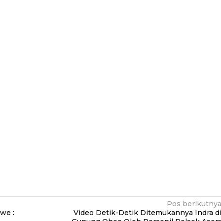
Pos berikutny
we :
Video Detik-Detik Ditemukannya Indra d