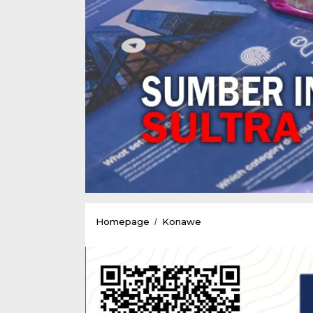
Memperingati
Homepage
Konawe
/
Hari
Raya
Galungan
&
Kuningan
Bersama
Ketua