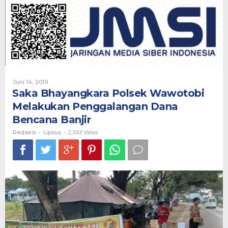
Wawotobi
Melakukan
Penggalangan
Dana
Bencana
Banjir
Oleh
Juni 14, 2019
Redaksi
Saka Bhayangkara Polsek Wawotobi
Melakukan Penggalangan Dana
Bencana Banjir
Redaksi
Lipsus
-
-
2,593 Views