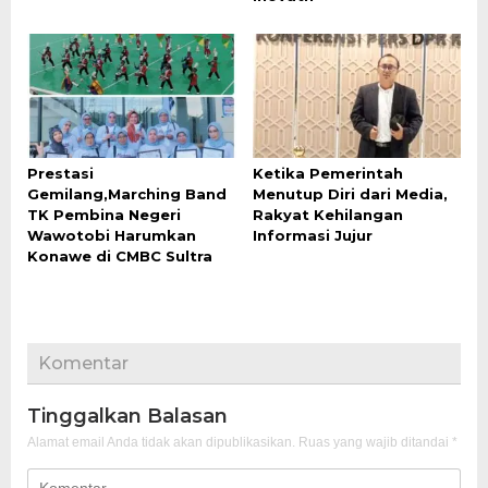
Prestasi
Ketika Pemerintah
Gemilang,Marching Band
Menutup Diri dari Media,
TK Pembina Negeri
Rakyat Kehilangan
Wawotobi Harumkan
Informasi Jujur
Konawe di CMBC Sultra
Komentar
Tinggalkan Balasan
Alamat email Anda tidak akan dipublikasikan.
Ruas yang wajib ditandai
*