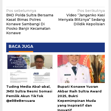
Navigasi
Pos sebelumnya
Pos berikutnya
BKO Polda Sultra Bersama
Video “Janganko Kasi
pos
Kasat Bimas Polres
Menyala Blitznya” Sedang
Konawe Sambangi Di
Dilidik Kepolisian
Posko Banjir Kecamatan
Konawe
BACA JUGA
Tuding Media Abal-abal,
Bupati Konawe Yusran
JMSI Sultra Resmi Somasi
Akbar Raih Sultra Award
Pemilik Akun TikTok
2025, Bukti
@eRBeBersuara
Kepemimpinan Muda
yang Inspiratif dan
Inovatif