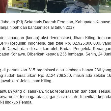
Jabatan (PJ) Sekertaris Daerah Ferdinan, Kabupaten Konawe
anja hibah dan bantuan sosial tahun 2017.
tor lapangan (korlap) aksi demonstrasi, Ilham Kiling, temua
K) Republik Indonesia, dari total Rp. 32.925.800.000, yan
a di Daerah dan di salurkan oleh Badan Pengelola Keuanga
ten Konawe. Diberikan kepada 236 lembaga. Senin, 24 Jun
ang di peruntukan 315 organisasi atau lembaga hanya 236 yan
ng sudah tersalurkan Rp. 8.124.709.250, masih ada sekitar 1
jawabkan”.Jelas Ilham Kiling.
antuan yang di salurkan, tidak tepat sasaran dan tidak sesuai
nya untuk lembaga atau organisasi malah di berikan kepad
SN) lingkup Pemda.