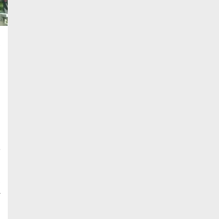
,
n
g
n
i
g
6
,
a