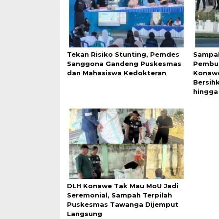
Tekan Risiko Stunting, Pemdes
Sampah
Sanggona Gandeng Puskesmas
Pembuk
dan Mahasiswa Kedokteran
Konawe
Bersih
hingga
DLH Konawe Tak Mau MoU Jadi
Seremonial, Sampah Terpilah
Puskesmas Tawanga Dijemput
Langsung