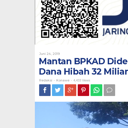
32
Miliar
Oleh
Juni 24, 2019
Redaksi
Mantan BPKAD Didem
Dana Hibah 32 Miliar
Redaksi
Konawe
-
-
4,433 Views