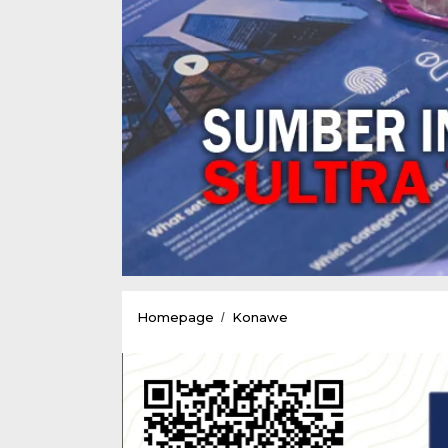
Mantan
Homepage
Konawe
/
BPKAD
Didemo
Poros
Keadilan
Terkait
Dana
Hibah