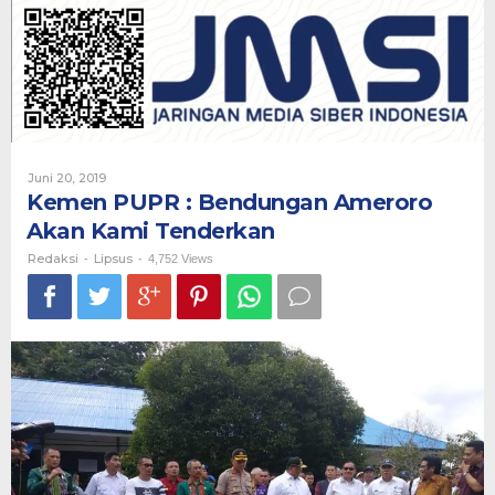
Bendungan
Ameroro
Akan
Kami
Tenderkan
Oleh
Juni 20, 2019
Redaksi
Kemen PUPR : Bendungan Ameroro
Akan Kami Tenderkan
Redaksi
Lipsus
-
-
4,752 Views