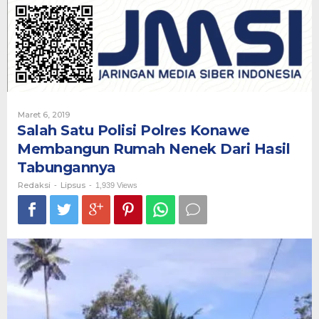
Polres
Konawe
Membangun
Rumah
Nenek
Dari
Hasil
Tabungannya
Oleh
Maret 6, 2019
Redaksi
Salah Satu Polisi Polres Konawe
Membangun Rumah Nenek Dari Hasil
Tabungannya
Redaksi
Lipsus
-
-
1,939 Views