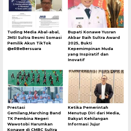
Tuding Media Abal-abal,
Bupati Konawe Yusran
JMSI Sultra Resmi Somasi
Akbar Raih Sultra Award
Pemilik Akun TikTok
2025, Bukti
@eRBeBersuara
Kepemimpinan Muda
yang Inspiratif dan
Inovatif
Prestasi
Ketika Pemerintah
Gemilang,Marching Band
Menutup Diri dari Media,
TK Pembina Negeri
Rakyat Kehilangan
Wawotobi Harumkan
Informasi Jujur
Konawe di CMBC Sultra