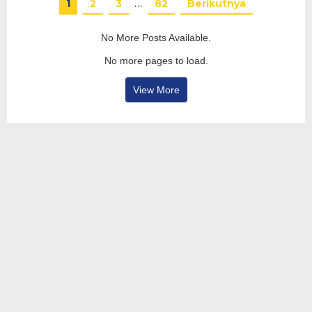
1
2
3
…
82
Berikutnya
No More Posts Available.
No more pages to load.
View More