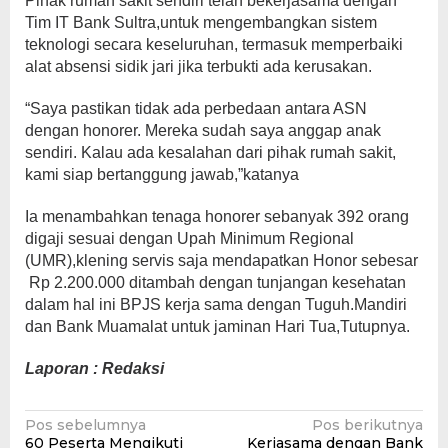
Pihak rumah sakit sendiri telah bekerjasama dengan
Tim IT Bank Sultra,untuk mengembangkan sistem
teknologi secara keseluruhan, termasuk memperbaiki
alat absensi sidik jari jika terbukti ada kerusakan.
“Saya pastikan tidak ada perbedaan antara ASN
dengan honorer. Mereka sudah saya anggap anak
sendiri. Kalau ada kesalahan dari pihak rumah sakit,
kami siap bertanggung jawab,”katanya
Ia menambahkan tenaga honorer sebanyak 392 orang
digaji sesuai dengan Upah Minimum Regional
(UMR),klening servis saja mendapatkan Honor sebesar
Rp 2.200.000 ditambah dengan tunjangan kesehatan
dalam hal ini BPJS kerja sama dengan Tuguh.Mandiri
dan Bank Muamalat untuk jaminan Hari Tua,Tutupnya.
Laporan : Redaksi
Navigasi
Pos sebelumnya
Pos berikutnya
60 Peserta Mengikuti
Kerjasama dengan Bank