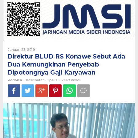
Konawe
Sebut
Ada
Dua
Kemungkinan
Penyebab
Dipotongnya
Gaji
Karyawan
Oleh
Januari 23, 2019
Redaksi
Direktur BLUD RS Konawe Sebut Ada
Dua Kemungkinan Penyebab
Dipotongnya Gaji Karyawan
Redaksi
Kesehatan
Lipsus
-
,
-
2,963 Views