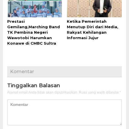
Prestasi
Ketika Pemerintah
Gemilang,Marching Band
Menutup Diri dari Media,
TK Pembina Negeri
Rakyat Kehilangan
Wawotobi Harumkan
Informasi Jujur
Konawe di CMBC Sultra
Komentar
Tinggalkan Balasan
Alamat email Anda tidak akan dipublikasikan.
Ruas yang wajib ditandai
*