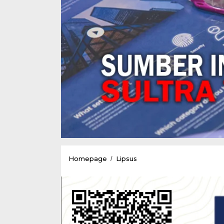
Cici
Homepage
Lipsus
/
:
Tahun
2018
Kekerasan
Terhadap
Perempuan
dan