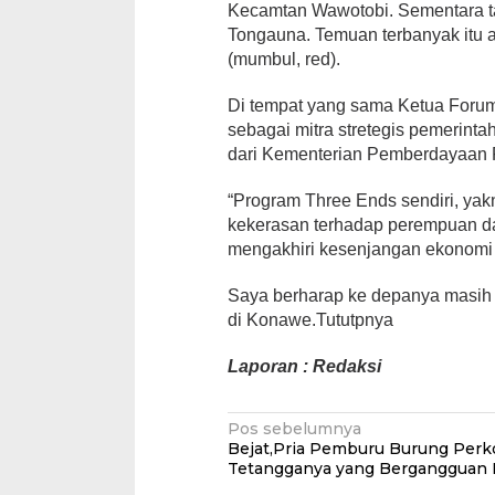
Kecamtan Wawotobi. Sementara t
Tongauna. Temuan terbanyak itu 
(mumbul, red).
Di tempat yang sama Ketua Forum
sebagai mitra stretegis pemerint
dari Kementerian Pemberdayaan 
“Program Three Ends sendiri, ya
kekerasan terhadap perempuan da
mengakhiri kesenjangan ekonom
Saya berharap ke depanya masih 
di Konawe.Tututpnya
Laporan : Redaksi
Navigasi
Pos sebelumnya
Bejat,Pria Pemburu Burung Perk
pos
Tetangganya yang Bergangguan 