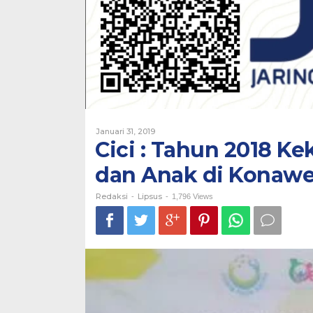
Anak
di
Konawe
Menurun
Oleh
Januari 31, 2019
Redaksi
Cici : Tahun 2018 
dan Anak di Konaw
Redaksi
Lipsus
-
-
1,796 Views