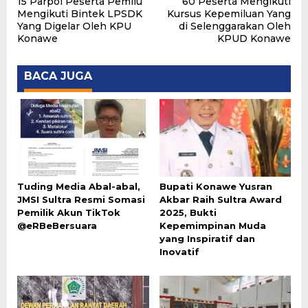
15 Parpol Peserta Pemilu
60 Peserta Mengikuti
pos
Mengikuti Bintek LPSDK
Kursus Kepemiluan Yang
Yang Digelar Oleh KPU
di Selenggarakan Oleh
Konawe
KPUD Konawe
BACA JUGA
Tuding Media Abal-abal,
Bupati Konawe Yusran
JMSI Sultra Resmi Somasi
Akbar Raih Sultra Award
Pemilik Akun TikTok
2025, Bukti
@eRBeBersuara
Kepemimpinan Muda
yang Inspiratif dan
Inovatif