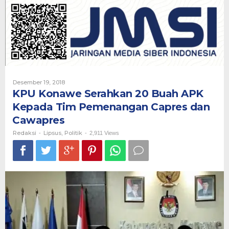
20
Buah
APK
Kepada
Tim
Pemenangan
Capres
dan
Cawapres
Oleh
Desember 19, 2018
Redaksi
KPU Konawe Serahkan 20 Buah APK
Kepada Tim Pemenangan Capres dan
Cawapres
Redaksi
Lipsus
Politik
-
,
-
2,911 Views