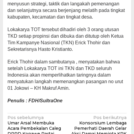
menyusun strategi, taktik dan langakah pemenangan
dan selanjutnya secara berjenjang melatih pada tingkat
kabupaten, kecamatan dan tingkat desa.
Lokakarya TOT tersebut dihadiri oleh 3 orang utusan
TKD setiap propinsi dan dibuka dan ditutup oleh Ketua
Tim Kampanye Nasional (TKN) Erick Thohir dan
Sekretarisnya Hasto Kristianto.
Erick Thohir dalam sambutanya , menyatakan bahwa
setelah Lokakarya TOT ini TKN dan TKD seluruh
Indonesia akan memperlihatkan taringnya dalam
menyatukan langkah memenangkan pasangan no urut
01 Jokowi – KH Makruf Amin.
Penulis : FDH/SultraOne
Navigasi
Pos sebelumnya
Pos berikutnya
Umar Arsal Membuka
Konsorsium Lembaga
pos
Acara Pembekalan Caleg
Pemerhati Daerah Gelar
DPRD Konawe Partai
Aksi Damai Meminta KPK