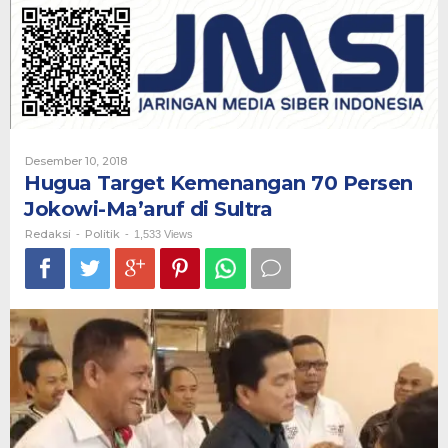
70
Persen
Jokowi-
Ma'aruf
di
Sultra
Oleh
Desember 10, 2018
Redaksi
Hugua Target Kemenangan 70 Persen
Jokowi-Ma’aruf di Sultra
Redaksi
Politik
-
-
1,533 Views