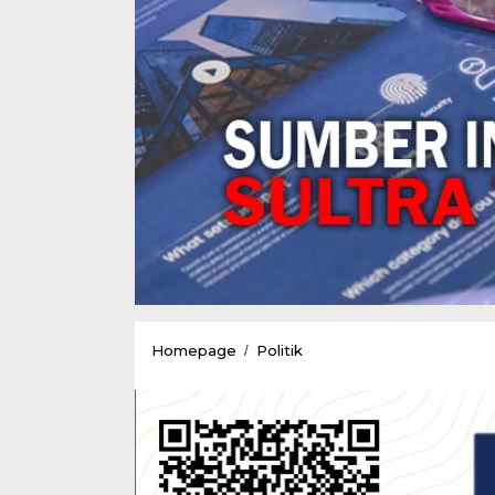
Pasangan
Homepage
Politik
/
RM-
SK
Ajukan
Gugatan
Ke
MK