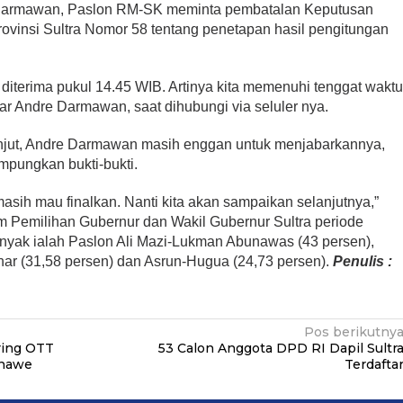
 Darmawan, Paslon RM-SK meminta pembatalan Keputusan
vinsi Sultra Nomor 58 tentang penetapan hasil pengitungan
dan diterima pukul 14.45 WIB. Artinya kita memenuhi tenggat wakt
ujar Andre Darmawan, saat dihubungi via seluler nya.
anjut, Andre Darmawan masih enggan untuk menjabarkannya,
mpungkan bukti-bukti.
a masih mau finalkan. Nanti kita akan sampaikan selanjutnya,”
m Pemilihan Gubernur dan Wakil Gubernur Sultra periode
anyak ialah Paslon Ali Mazi-Lukman Abunawas (43 persen),
ar (31,58 persen) dan Asrun-Hugua (24,73 persen).
Penulis :
Pos berikutny
ring OTT
53 Calon Anggota DPD RI Dapil Sultr
onawe
Terdafta