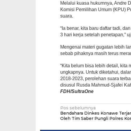
Melalui kuasa hukumnya, Andre
Komisi Pemilihan Umum (KPU) Pro
suara.
“Ia benar, kita baru daftar tadi, 
3 hari kerja setelah penetapan,” 
Mengenai materi gugatan lebih l
sebab pihaknya masih terus mera
“Kita belum bisa lebih detail, kit
ungkapnya. Untuk diketahui, dala
2018-2023, perolehan suara terb
disusul Rusda Mahmud-Sjafei Kah
FDH/SultraOne
Navigasi
Pos sebelumnya
Bendahara Dinkes Konawe Terja
pos
Oleh Tim Saber Pungli Polres K